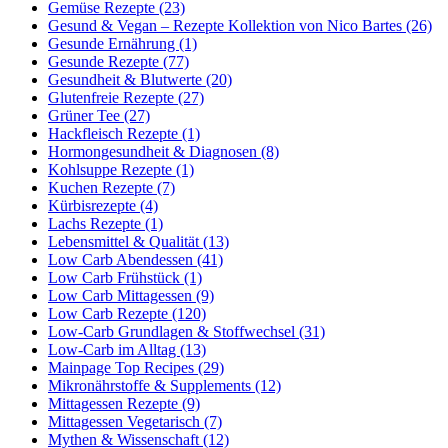
Gemüse Rezepte (23)
Gesund & Vegan – Rezepte Kollektion von Nico Bartes (26)
Gesunde Ernährung (1)
Gesunde Rezepte (77)
Gesundheit & Blutwerte (20)
Glutenfreie Rezepte (27)
Grüner Tee (27)
Hackfleisch Rezepte (1)
Hormongesundheit & Diagnosen (8)
Kohlsuppe Rezepte (1)
Kuchen Rezepte (7)
Kürbisrezepte (4)
Lachs Rezepte (1)
Lebensmittel & Qualität (13)
Low Carb Abendessen (41)
Low Carb Frühstück (1)
Low Carb Mittagessen (9)
Low Carb Rezepte (120)
Low-Carb Grundlagen & Stoffwechsel (31)
Low-Carb im Alltag (13)
Mainpage Top Recipes (29)
Mikronährstoffe & Supplements (12)
Mittagessen Rezepte (9)
Mittagessen Vegetarisch (7)
Mythen & Wissenschaft (12)