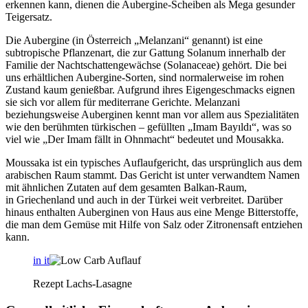
erkennen kann, dienen die Aubergine-Scheiben als Mega gesunder
Teigersatz.
Die Aubergine (in Österreich „Melanzani“ genannt) ist eine
subtropische Pflanzenart, die zur Gattung Solanum innerhalb der
Familie der Nachtschattengewächse (Solanaceae) gehört. Die bei
uns erhältlichen Aubergine-Sorten, sind normalerweise im rohen
Zustand kaum genießbar. Aufgrund ihres Eigengeschmacks eignen
sie sich vor allem für mediterrane Gerichte. Melanzani
beziehungsweise Auberginen kennt man vor allem aus Spezialitäten
wie den berühmten türkischen – gefüllten „Imam Bayıldı“, was so
viel wie „Der Imam fällt in Ohnmacht“ bedeutet und Mousakka.
Moussaka ist ein typisches Auflaufgericht, das ursprünglich aus dem
arabischen Raum stammt. Das Gericht ist unter verwandtem Namen
mit ähnlichen Zutaten auf dem gesamten Balkan-Raum,
in Griechenland und auch in der Türkei weit verbreitet. Darüber
hinaus enthalten Auberginen von Haus aus eine Menge Bitterstoffe,
die man dem Gemüse mit Hilfe von Salz oder Zitronensaft entziehen
kann.
in it
Rezept Lachs-Lasagne