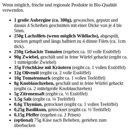
Wenn möglich, frische und regionale Produkte in Bio-Qualität
verwenden.
1 große Aubergine (ca. 300g),
gewaschen, geputzt und
daraus 4 Scheiben geschnitten mit einer Dicke von je 4 bis
5mm.
250g Lachsfilets (wenn möglich Wildlachs),
abgespült,
trocken getupft und längs halbiert zu 4 dünne Filets (ca. 1cm
dick).
250g Gehackte Tomaten
(ergeben ca. 10 volle Esslöffel)
90g Zwiebel,
geschält und in feine Würfel gehackt (ergibt ca.
1 mittelgroße Zwiebel)
35g Frischkäse mit Kräutern
(ergibt ca. 1 vollen Esslöffel)
12g Olivenöl
(ergibt ca. 2 volle Esslöffel)
10g Tomatenmark
(ergibt ca. 1 vollen Teelöffel)
8g Knoblauchzehen,
geschält und in feine Würfel gehackt
(ergibt ca. 2 mittelgroße Knoblauchzehen)
5g Zitronensaft
(ergibt ca. ½ Esslöffel)
1,5g Salz
(ergibt ca. ¼ Teelöffel)
0,6g Thymian,
getrocknet (ergibt ca. 1 vollen Teelöffel)
0,25g Basilikum,
getrocknet (ergibt ca. ½ Teelöffel)
0,15g Pfeffer
(ergeben ca. 2 Prisen)
(optional)
75g Käse nach Belieben, gerieben zum
überbacken