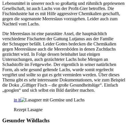
Lebensmittel in unserer noch so großartig und rühmlich gepriesenen
Gesellschaft, ist auch Lachs von der Profit-Gier betroffen. Die
Fischindustrie hat es mit Hilfe aggressiver Chemikalien geschafft,
gegen die sogenannte Meereslaus vorzugehen. Leider auch zum
Nachteil vom Lachs.
Die Meereslaus ist eine parasitäre Assel, die hauptsächlich
verschiedene Fischarten der Gattung Lutjanus aus der Familie
der Schnapper befällt. Leider Gottes bedecken die Chemikalien
gegen Meeresläuse auch die Meeresböden in denen Zuchtlachs
gezüchtet wird. In Folge dessen beinhaltet laut einigen
Untersuchungen, auch gezüchteter Lachs hohe Mengen an
Schadstoffe im Fettgewebe. Der eigentlich in seiner natürlichen
Form, als sehr gesund geltende Lachs, wurde somit regelrecht
vergiftet und sollte so gut es geht vermieden werden. Über dieses
Thema gibt es sehr interessante Dokumentationen, wie zum Beispiel
die Doku „Giftiger Fisch – die große Gesundheitslüge“. Einfach
„googlen“ und sich selbst ein Bild darüber machen.
in it
Rezept Lasagne
Gesunder Wildlachs