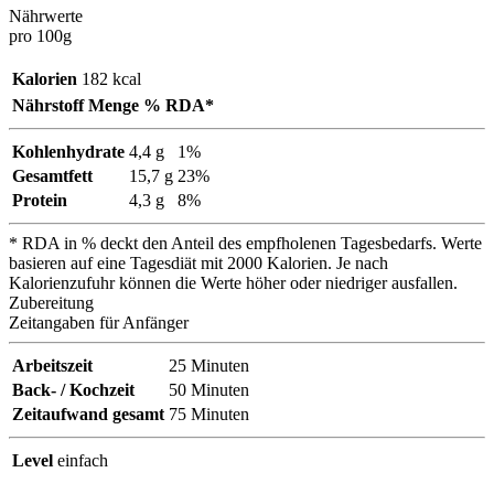
Nährwerte
pro 100g
Kalorien
182 kcal
Nährstoff
Menge
% RDA*
Kohlenhydrate
4,4 g
1%
Gesamtfett
15,7 g
23%
Protein
4,3 g
8%
* RDA in % deckt den Anteil des empfholenen Tagesbedarfs. Werte
basieren auf eine Tagesdiät mit 2000 Kalorien. Je nach
Kalorienzufuhr können die Werte höher oder niedriger ausfallen.
Zubereitung
Zeitangaben für Anfänger
Arbeitszeit
25
Minuten
Back- / Kochzeit
50
Minuten
Zeitaufwand gesamt
75
Minuten
Level
einfach