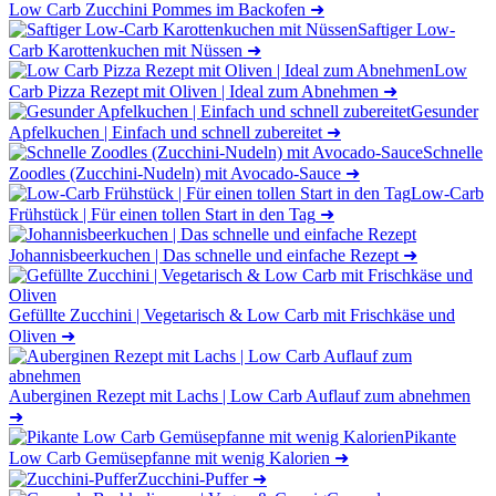
Low Carb Zucchini Pommes im Backofen
➜
Saftiger Low-
Carb Karottenkuchen mit Nüssen
➜
Low
Carb Pizza Rezept mit Oliven | Ideal zum Abnehmen
➜
Gesunder
Apfelkuchen | Einfach und schnell zubereitet
➜
Schnelle
Zoodles (Zucchini-Nudeln) mit Avocado-Sauce
➜
Low-Carb
Frühstück | Für einen tollen Start in den Tag
➜
Johannisbeerkuchen | Das schnelle und einfache Rezept
➜
Gefüllte Zucchini | Vegetarisch & Low Carb mit Frischkäse und
Oliven
➜
Auberginen Rezept mit Lachs | Low Carb Auflauf zum abnehmen
➜
Pikante
Low Carb Gemüsepfanne mit wenig Kalorien
➜
Zucchini-Puffer
➜