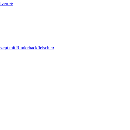
liven
➜
ept mit Rinderhackfleisch
➜