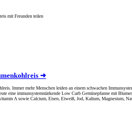
eis mit Freunden teilen
umenkohlreis
➜
lreis. Immer mehr Menschen leiden an einem schwachen Immunsystem. 
heute eine immunsystemstärkende Low Carb Gemüsepfanne mit Blumenkohl
vitamin A sowie Calcium, Eisen, Eiweiß, Jod, Kalium, Magnesium, Na