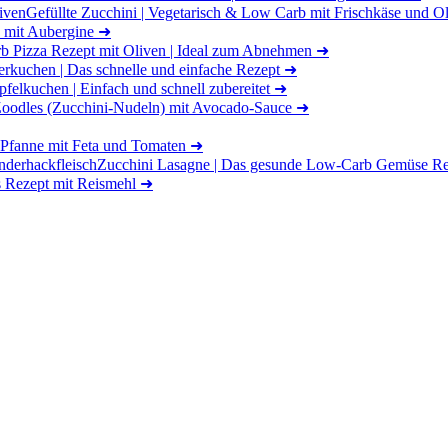
Gefüllte Zucchini | Vegetarisch & Low Carb mit Frischkäse und O
 mit Aubergine
➜
 Pizza Rezept mit Oliven | Ideal zum Abnehmen
➜
erkuchen | Das schnelle und einfache Rezept
➜
felkuchen | Einfach und schnell zubereitet
➜
Zoodles (Zucchini-Nudeln) mit Avocado-Sauce
➜
-Pfanne mit Feta und Tomaten
➜
Zucchini Lasagne | Das gesunde Low-Carb Gemüse Rez
s Rezept mit Reismehl
➜