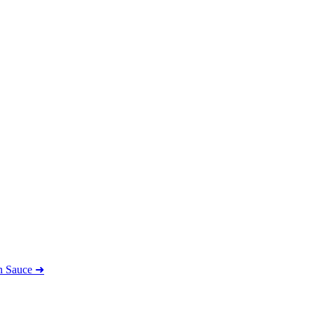
n Sauce
➜