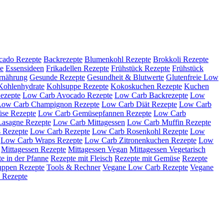
cado Rezepte
Backrezepte
Blumenkohl Rezepte
Brokkoli Rezepte
e
Essensideen
Frikadellen Rezepte
Frühstück Rezepte
Frühstück
rnährung
Gesunde Rezepte
Gesundheit & Blutwerte
Glutenfreie Low
Kohlenhydrate
Kohlsuppe Rezepte
Kokoskuchen Rezepte
Kuchen
ezepte
Low Carb Avocado Rezepte
Low Carb Backrezepte
Low
Low Carb Champignon Rezepte
Low Carb Diät Rezepte
Low Carb
se Rezepte
Low Carb Gemüsepfannen Rezepte
Low Carb
asagne Rezepte
Low Carb Mittagessen
Low Carb Muffin Rezepte
 Rezepte
Low Carb Rezepte
Low Carb Rosenkohl Rezepte
Low
Low Carb Wraps Rezepte
Low Carb Zitronenkuchen Rezepte
Low
Mittagessen Rezepte
Mittagessen Vegan
Mittagessen Vegetarisch
e in der Pfanne
Rezepte mit Fleisch
Rezepte mit Gemüse
Rezepte
uppen Rezepte
Tools & Rechner
Vegane Low Carb Rezepte
Vegane
 Rezepte