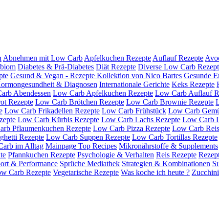
h
Abnehmen mit Low Carb
Apfelkuchen Rezepte
Auflauf Rezepte
Avo
obiom
Diabetes & Prä-Diabetes
Diät Rezepte
Diverse Low Carb Rezept
pte
Gesund & Vegan - Rezepte Kollektion von Nico Bartes
Gesunde E
ormongesundheit & Diagnosen
Internationale Gerichte
Keks Rezepte
arb Abendessen
Low Carb Apfelkuchen Rezepte
Low Carb Auflauf R
ot Rezepte
Low Carb Brötchen Rezepte
Low Carb Brownie Rezepte
e
Low Carb Frikadellen Rezepte
Low Carb Frühstück
Low Carb Gemü
zepte
Low Carb Kürbis Rezepte
Low Carb Lachs Rezepte
Low Carb L
arb Pflaumenkuchen Rezepte
Low Carb Pizza Rezepte
Low Carb Reis
hetti Rezepte
Low Carb Suppen Rezepte
Low Carb Tortillas Rezepte
arb im Alltag
Mainpage Top Recipes
Mikronährstoffe & Supplements
te
Pfannkuchen Rezepte
Psychologie & Verhalten
Reis Rezepte
Rezept
ort & Performance
Sprüche Mediathek
Strategien & Kombinationen
S
ow Carb Rezepte
Vegetarische Rezepte
Was koche ich heute ?
Zucchini