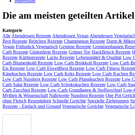
Impressum
Die am meisten geteilten Artikel
Kategorie
Alle
Abendessen Rezepte
Abendessen Vegan
Abendessen Vegetarisc
Brot Rezepte
Brötchen Rezepte
Champignon Rezepte
Darm & Mikr
Vegan
Frühstück Vegetarisch
Gemüse Rezepte
Gemüsepfannen Reze
Carb Rezepte
Glutenfreie Rezepte
Grüner Tee
Hackfleisch Rezepte
H
Rezepte
Kürbisrezepte
Lachs Rezepte
Lebensmittel & Qualität
Low C
Carb Blumenkohl Rezepte
Low Carb Brokkoli Rezepte
Low Carb Br
Eis Rezepte
Low Carb Eiweißbrot Rezepte
Low Carb Fitness Rezept
Käsekuchen Rezepte
Low Carb Keks Rezepte
Low Carb Kuchen Re
Low Carb Nussbrot Rezepte
Low Carb Pfannkuchen Rezepte
Low C
Carb Salat Rezepte
Low Carb Schokokuchen Rezepte
Low Carb Spag
Carb Zucchini Rezepte
Low-Carb Grundlagen & Stoffwechsel
Low-C
Mythen & Wissenschaft
Nährwerte
Nussbrot Rezepte
One Pot Gerich
ohne Fleisch
Rezeptideen
Schnelle Gerichte
Spezielle Zielgruppen
Sp
Rezepte - Einfach und Gesund
Vegetarische Gerichte
Vegetarische L