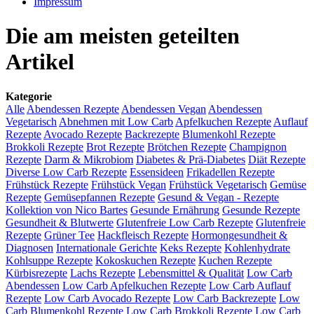
Impressum
Die am meisten geteilten
Artikel
Kategorie
Alle
Abendessen Rezepte
Abendessen Vegan
Abendessen
Vegetarisch
Abnehmen mit Low Carb
Apfelkuchen Rezepte
Auflauf
Rezepte
Avocado Rezepte
Backrezepte
Blumenkohl Rezepte
Brokkoli Rezepte
Brot Rezepte
Brötchen Rezepte
Champignon
Rezepte
Darm & Mikrobiom
Diabetes & Prä-Diabetes
Diät Rezepte
Diverse Low Carb Rezepte
Essensideen
Frikadellen Rezepte
Frühstück Rezepte
Frühstück Vegan
Frühstück Vegetarisch
Gemüse
Rezepte
Gemüsepfannen Rezepte
Gesund & Vegan - Rezepte
Kollektion von Nico Bartes
Gesunde Ernährung
Gesunde Rezepte
Gesundheit & Blutwerte
Glutenfreie Low Carb Rezepte
Glutenfreie
Rezepte
Grüner Tee
Hackfleisch Rezepte
Hormongesundheit &
Diagnosen
Internationale Gerichte
Keks Rezepte
Kohlenhydrate
Kohlsuppe Rezepte
Kokoskuchen Rezepte
Kuchen Rezepte
Kürbisrezepte
Lachs Rezepte
Lebensmittel & Qualität
Low Carb
Abendessen
Low Carb Apfelkuchen Rezepte
Low Carb Auflauf
Rezepte
Low Carb Avocado Rezepte
Low Carb Backrezepte
Low
Carb Blumenkohl Rezepte
Low Carb Brokkoli Rezepte
Low Carb