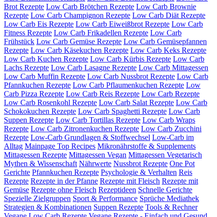
Brot Rezepte
Low Carb Brötchen Rezepte
Low Carb Brownie
Rezepte
Low Carb Champignon Rezepte
Low Carb Diät Rezepte
Low Carb Eis Rezepte
Low Carb Eiweißbrot Rezepte
Low Carb
Fitness Rezepte
Low Carb Frikadellen Rezepte
Low Carb
Frühstück
Low Carb Gemüse Rezepte
Low Carb Gemüsepfannen
Rezepte
Low Carb Käsekuchen Rezepte
Low Carb Keks Rezepte
Low Carb Kuchen Rezepte
Low Carb Kürbis Rezepte
Low Carb
Lachs Rezepte
Low Carb Lasagne Rezepte
Low Carb Mittagessen
Low Carb Muffin Rezepte
Low Carb Nussbrot Rezepte
Low Carb
Pfannkuchen Rezepte
Low Carb Pflaumenkuchen Rezepte
Low
Carb Pizza Rezepte
Low Carb Reis Rezepte
Low Carb Rezepte
Low Carb Rosenkohl Rezepte
Low Carb Salat Rezepte
Low Carb
Schokokuchen Rezepte
Low Carb Spaghetti Rezepte
Low Carb
Suppen Rezepte
Low Carb Tortillas Rezepte
Low Carb Wraps
Rezepte
Low Carb Zitronenkuchen Rezepte
Low Carb Zucchini
Rezepte
Low-Carb Grundlagen & Stoffwechsel
Low-Carb im
Alltag
Mainpage Top Recipes
Mikronährstoffe & Supplements
Mittagessen Rezepte
Mittagessen Vegan
Mittagessen Vegetarisch
Mythen & Wissenschaft
Nährwerte
Nussbrot Rezepte
One Pot
Gerichte
Pfannkuchen Rezepte
Psychologie & Verhalten
Reis
Rezepte
Rezepte in der Pfanne
Rezepte mit Fleisch
Rezepte mit
Gemüse
Rezepte ohne Fleisch
Rezeptideen
Schnelle Gerichte
Spezielle Zielgruppen
Sport & Performance
Sprüche Mediathek
Strategien & Kombinationen
Suppen Rezepte
Tools & Rechner
Vegane Low Carb Rezepte
Vegane Rezepte - Einfach und Gesund