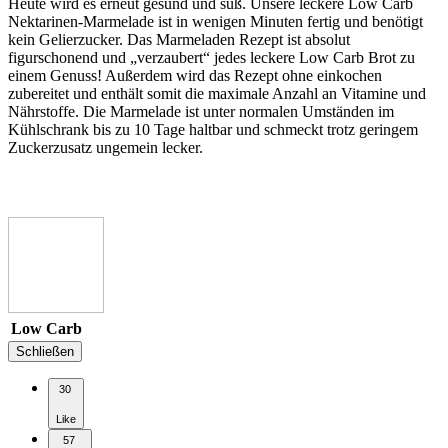
Heute wird es erneut gesund und süß. Unsere leckere Low Carb
Nektarinen-Marmelade ist in wenigen Minuten fertig und benötigt
kein Gelierzucker. Das Marmeladen Rezept ist absolut
figurschonend und „verzaubert“ jedes leckere Low Carb Brot zu
einem Genuss! Außerdem wird das Rezept ohne einkochen
zubereitet und enthält somit die maximale Anzahl an Vitamine und
Nährstoffe. Die Marmelade ist unter normalen Umständen im
Kühlschrank bis zu 10 Tage haltbar und schmeckt trotz geringem
Zuckerzusatz ungemein lecker.
Low Carb
Schließen
30
Like
57