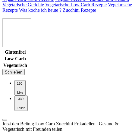
Vegetarische Gerichte
Vegetarische Low Carb Rezepte
Vegetarische
Rezepte
Was koche ich heute ?
Zucchini Rezepte
Glutenfrei
Low Carb
Vegetarisch
Schließen
130
Like
339
Teilen
Jetzt den Beitrag Low Carb Zucchini Frikadellen | Gesund &
Vegetarisch mit Freunden teilen