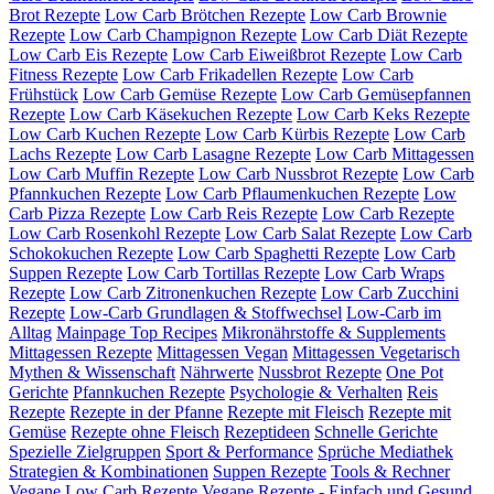
Brot Rezepte
Low Carb Brötchen Rezepte
Low Carb Brownie
Rezepte
Low Carb Champignon Rezepte
Low Carb Diät Rezepte
Low Carb Eis Rezepte
Low Carb Eiweißbrot Rezepte
Low Carb
Fitness Rezepte
Low Carb Frikadellen Rezepte
Low Carb
Frühstück
Low Carb Gemüse Rezepte
Low Carb Gemüsepfannen
Rezepte
Low Carb Käsekuchen Rezepte
Low Carb Keks Rezepte
Low Carb Kuchen Rezepte
Low Carb Kürbis Rezepte
Low Carb
Lachs Rezepte
Low Carb Lasagne Rezepte
Low Carb Mittagessen
Low Carb Muffin Rezepte
Low Carb Nussbrot Rezepte
Low Carb
Pfannkuchen Rezepte
Low Carb Pflaumenkuchen Rezepte
Low
Carb Pizza Rezepte
Low Carb Reis Rezepte
Low Carb Rezepte
Low Carb Rosenkohl Rezepte
Low Carb Salat Rezepte
Low Carb
Schokokuchen Rezepte
Low Carb Spaghetti Rezepte
Low Carb
Suppen Rezepte
Low Carb Tortillas Rezepte
Low Carb Wraps
Rezepte
Low Carb Zitronenkuchen Rezepte
Low Carb Zucchini
Rezepte
Low-Carb Grundlagen & Stoffwechsel
Low-Carb im
Alltag
Mainpage Top Recipes
Mikronährstoffe & Supplements
Mittagessen Rezepte
Mittagessen Vegan
Mittagessen Vegetarisch
Mythen & Wissenschaft
Nährwerte
Nussbrot Rezepte
One Pot
Gerichte
Pfannkuchen Rezepte
Psychologie & Verhalten
Reis
Rezepte
Rezepte in der Pfanne
Rezepte mit Fleisch
Rezepte mit
Gemüse
Rezepte ohne Fleisch
Rezeptideen
Schnelle Gerichte
Spezielle Zielgruppen
Sport & Performance
Sprüche Mediathek
Strategien & Kombinationen
Suppen Rezepte
Tools & Rechner
Vegane Low Carb Rezepte
Vegane Rezepte - Einfach und Gesund