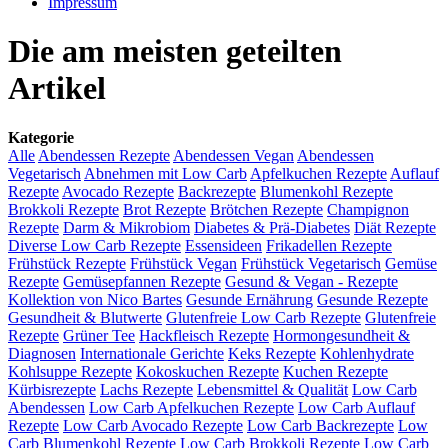
Impressum
Die am meisten geteilten
Artikel
Kategorie
Alle
Abendessen Rezepte
Abendessen Vegan
Abendessen
Vegetarisch
Abnehmen mit Low Carb
Apfelkuchen Rezepte
Auflauf
Rezepte
Avocado Rezepte
Backrezepte
Blumenkohl Rezepte
Brokkoli Rezepte
Brot Rezepte
Brötchen Rezepte
Champignon
Rezepte
Darm & Mikrobiom
Diabetes & Prä-Diabetes
Diät Rezepte
Diverse Low Carb Rezepte
Essensideen
Frikadellen Rezepte
Frühstück Rezepte
Frühstück Vegan
Frühstück Vegetarisch
Gemüse
Rezepte
Gemüsepfannen Rezepte
Gesund & Vegan - Rezepte
Kollektion von Nico Bartes
Gesunde Ernährung
Gesunde Rezepte
Gesundheit & Blutwerte
Glutenfreie Low Carb Rezepte
Glutenfreie
Rezepte
Grüner Tee
Hackfleisch Rezepte
Hormongesundheit &
Diagnosen
Internationale Gerichte
Keks Rezepte
Kohlenhydrate
Kohlsuppe Rezepte
Kokoskuchen Rezepte
Kuchen Rezepte
Kürbisrezepte
Lachs Rezepte
Lebensmittel & Qualität
Low Carb
Abendessen
Low Carb Apfelkuchen Rezepte
Low Carb Auflauf
Rezepte
Low Carb Avocado Rezepte
Low Carb Backrezepte
Low
Carb Blumenkohl Rezepte
Low Carb Brokkoli Rezepte
Low Carb