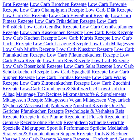
Brot Rezepte
Low Carb Brötchen Rezepte
Low Carb Brownie
Rezepte
Low Carb Champignon Rezepte
Low Carb Diät Rezepte
Low Carb Eis Rezepte
Low Carb Eiweißbrot Rezepte
Low Carb
Fitness Rezepte
Low Carb Frikadellen Rezepte
Low Carb
Frühstück
Low Carb Gemüse Rezepte
Low Carb Gemüsepfannen
Rezepte
Low Carb Käsekuchen Rezepte
Low Carb Keks Rezepte
Low Carb Kuchen Rezepte
Low Carb Kürbis Rezepte
Low Carb
Lachs Rezepte
Low Carb Lasagne Rezepte
Low Carb Mittagessen
Low Carb Muffin Rezepte
Low Carb Nussbrot Rezepte
Low Carb
Pfannkuchen Rezepte
Low Carb Pflaumenkuchen Rezepte
Low
Carb Pizza Rezepte
Low Carb Reis Rezepte
Low Carb Rezepte
Low Carb Rosenkohl Rezepte
Low Carb Salat Rezepte
Low Carb
Schokokuchen Rezepte
Low Carb Spaghetti Rezepte
Low Carb
Suppen Rezepte
Low Carb Tortillas Rezepte
Low Carb Wraps
Rezepte
Low Carb Zitronenkuchen Rezepte
Low Carb Zucchini
Rezepte
Low-Carb Grundlagen & Stoffwechsel
Low-Carb im
Alltag
Mainpage Top Recipes
Mikronährstoffe & Supplements
Mittagessen Rezepte
Mittagessen Vegan
Mittagessen Vegetarisch
Mythen & Wissenschaft
Nährwerte
Nussbrot Rezepte
One Pot
Gerichte
Pfannkuchen Rezepte
Psychologie & Verhalten
Reis
Rezepte
Rezepte in der Pfanne
Rezepte mit Fleisch
Rezepte mit
Gemüse
Rezepte ohne Fleisch
Rezeptideen
Schnelle Gerichte
Spezielle Zielgruppen
Sport & Performance
Sprüche Mediathek
Strategien & Kombinationen
Suppen Rezepte
Tools & Rechner
Vegane Low Carb Rezepte
Vegane Rezepte - Einfach und Gesund