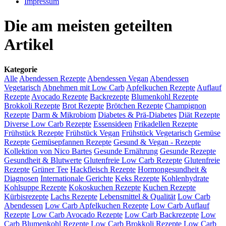
Impressum
Die am meisten geteilten
Artikel
Kategorie
Alle
Abendessen Rezepte
Abendessen Vegan
Abendessen
Vegetarisch
Abnehmen mit Low Carb
Apfelkuchen Rezepte
Auflauf
Rezepte
Avocado Rezepte
Backrezepte
Blumenkohl Rezepte
Brokkoli Rezepte
Brot Rezepte
Brötchen Rezepte
Champignon
Rezepte
Darm & Mikrobiom
Diabetes & Prä-Diabetes
Diät Rezepte
Diverse Low Carb Rezepte
Essensideen
Frikadellen Rezepte
Frühstück Rezepte
Frühstück Vegan
Frühstück Vegetarisch
Gemüse
Rezepte
Gemüsepfannen Rezepte
Gesund & Vegan - Rezepte
Kollektion von Nico Bartes
Gesunde Ernährung
Gesunde Rezepte
Gesundheit & Blutwerte
Glutenfreie Low Carb Rezepte
Glutenfreie
Rezepte
Grüner Tee
Hackfleisch Rezepte
Hormongesundheit &
Diagnosen
Internationale Gerichte
Keks Rezepte
Kohlenhydrate
Kohlsuppe Rezepte
Kokoskuchen Rezepte
Kuchen Rezepte
Kürbisrezepte
Lachs Rezepte
Lebensmittel & Qualität
Low Carb
Abendessen
Low Carb Apfelkuchen Rezepte
Low Carb Auflauf
Rezepte
Low Carb Avocado Rezepte
Low Carb Backrezepte
Low
Carb Blumenkohl Rezepte
Low Carb Brokkoli Rezepte
Low Carb