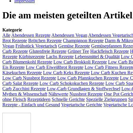
Impressum
Die am meisten geteilten Artikel
Kategorie
Alle
Abendessen Rezepte
Abendessen Vegan
Abendessen Vegetarisc
Brot Rezepte
Brötchen Rezepte
Champignon Rezepte
Darm & Mikr
Vegan
Frühstück Vegetarisch
Gemüse Rezepte
Gemüsepfannen Reze
Carb Rezepte
Glutenfreie Rezepte
Grüner Tee
Hackfleisch Rezepte
H
Rezepte
Kürbisrezepte
Lachs Rezepte
Lebensmittel & Qualität
Low C
Carb Blumenkohl Rezepte
Low Carb Brokkoli Rezepte
Low Carb Br
Eis Rezepte
Low Carb Eiweißbrot Rezepte
Low Carb Fitness Rezept
Käsekuchen Rezepte
Low Carb Keks Rezepte
Low Carb Kuchen Re
Low Carb Nussbrot Rezepte
Low Carb Pfannkuchen Rezepte
Low C
Carb Salat Rezepte
Low Carb Schokokuchen Rezepte
Low Carb Spag
Carb Zucchini Rezepte
Low-Carb Grundlagen & Stoffwechsel
Low-C
Mythen & Wissenschaft
Nährwerte
Nussbrot Rezepte
One Pot Gerich
ohne Fleisch
Rezeptideen
Schnelle Gerichte
Spezielle Zielgruppen
Sp
Rezepte - Einfach und Gesund
Vegetarische Gerichte
Vegetarische L