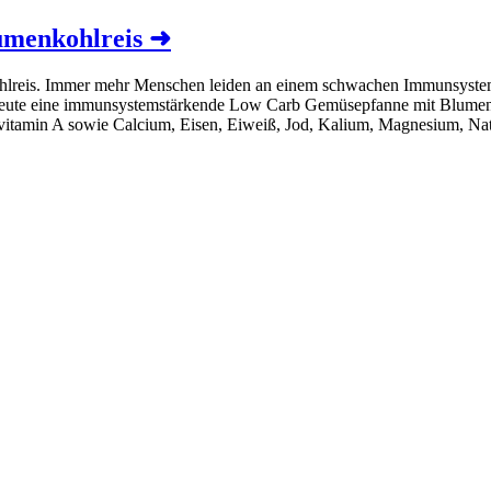
umenkohlreis
➜
lreis. Immer mehr Menschen leiden an einem schwachen Immunsystem. 
heute eine immunsystemstärkende Low Carb Gemüsepfanne mit Blumenkohl
vitamin A sowie Calcium, Eisen, Eiweiß, Jod, Kalium, Magnesium, Na