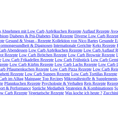
h
Abnehmen mit Low Carb
Apfelkuchen Rezepte
Auflauf Rezepte
Avo
obiom
Diabetes & Prä-Diabetes
Diät Rezepte
Diverse Low Carb Rezept
pte
Gesund & Vegan - Rezepte Kollektion von Nico Bartes
Gesunde E
ormongesundheit & Diagnosen
Internationale Gerichte
Keks Rezepte
arb Abendessen
Low Carb Apfelkuchen Rezepte
Low Carb Auflauf R
ot Rezepte
Low Carb Brötchen Rezepte
Low Carb Brownie Rezepte
e
Low Carb Frikadellen Rezepte
Low Carb Frühstück
Low Carb Gemü
zepte
Low Carb Kürbis Rezepte
Low Carb Lachs Rezepte
Low Carb L
arb Pflaumenkuchen Rezepte
Low Carb Pizza Rezepte
Low Carb Reis
hetti Rezepte
Low Carb Suppen Rezepte
Low Carb Tortillas Rezepte
arb im Alltag
Mainpage Top Recipes
Mikronährstoffe & Supplements
te
Pfannkuchen Rezepte
Psychologie & Verhalten
Reis Rezepte
Rezept
ort & Performance
Sprüche Mediathek
Strategien & Kombinationen
S
ow Carb Rezepte
Vegetarische Rezepte
Was koche ich heute ?
Zucchini