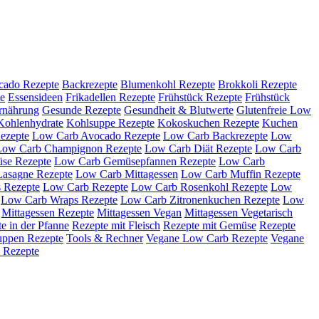
cado Rezepte
Backrezepte
Blumenkohl Rezepte
Brokkoli Rezepte
e
Essensideen
Frikadellen Rezepte
Frühstück Rezepte
Frühstück
rnährung
Gesunde Rezepte
Gesundheit & Blutwerte
Glutenfreie Low
Kohlenhydrate
Kohlsuppe Rezepte
Kokoskuchen Rezepte
Kuchen
ezepte
Low Carb Avocado Rezepte
Low Carb Backrezepte
Low
Low Carb Champignon Rezepte
Low Carb Diät Rezepte
Low Carb
se Rezepte
Low Carb Gemüsepfannen Rezepte
Low Carb
asagne Rezepte
Low Carb Mittagessen
Low Carb Muffin Rezepte
 Rezepte
Low Carb Rezepte
Low Carb Rosenkohl Rezepte
Low
Low Carb Wraps Rezepte
Low Carb Zitronenkuchen Rezepte
Low
Mittagessen Rezepte
Mittagessen Vegan
Mittagessen Vegetarisch
e in der Pfanne
Rezepte mit Fleisch
Rezepte mit Gemüse
Rezepte
uppen Rezepte
Tools & Rechner
Vegane Low Carb Rezepte
Vegane
 Rezepte