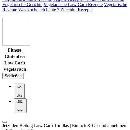
Vegetarische Gerichte
Vegetarische Low Carb Rezepte
Vegetarische
Rezepte
Was koche ich heute ?
Zucchini Rezepte
Fitness
Glutenfrei
Low Carb
Vegetarisch
Schließen
138
Like
281
Teilen
Jetzt den Beitrag Low Carb Tortillas | Einfach & Gesund abnehmen