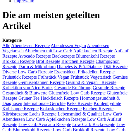
Impressum
Die am meisten geteilten
Artikel
Kategorie
Alle
Abendessen Rezepte
Abendessen Vegan
Abendessen
Vegetarisch
Abnehmen mit Low Carb
Apfelkuchen Rezepte
Auflauf
Rezepte
Avocado Rezepte
Backrezepte
Blumenkohl Rezepte
Brokkoli Rezepte
Brot Rezepte
Brötchen Rezepte
Champignon
Rezepte
Darm & Mikrobiom
Diabetes & Prä-Diabetes
Diät Rezepte
Diverse Low Carb Rezepte
Essensideen
Frikadellen Rezepte
Frühstück Rezepte
Frühstück Vegan
Frühstück Vegetarisch
Gemüse
Rezepte
Gemüsepfannen Rezepte
Gesund & Vegan - Rezepte
Kollektion von Nico Bartes
Gesunde Ernährung
Gesunde Rezepte
Gesundheit & Blutwerte
Glutenfreie Low Carb Rezepte
Glutenfreie
Rezepte
Grüner Tee
Hackfleisch Rezepte
Hormongesundheit &
Diagnosen
Internationale Gerichte
Keks Rezepte
Kohlenhydrate
Kohlsuppe Rezepte
Kokoskuchen Rezepte
Kuchen Rezepte
Kürbisrezepte
Lachs Rezepte
Lebensmittel & Qualität
Low Carb
Abendessen
Low Carb Apfelkuchen Rezepte
Low Carb Auflauf
Rezepte
Low Carb Avocado Rezepte
Low Carb Backrezepte
Low
Carb Blumenkohl Rezepte
Low Carb Brokkoli Rezepte
Low Carb