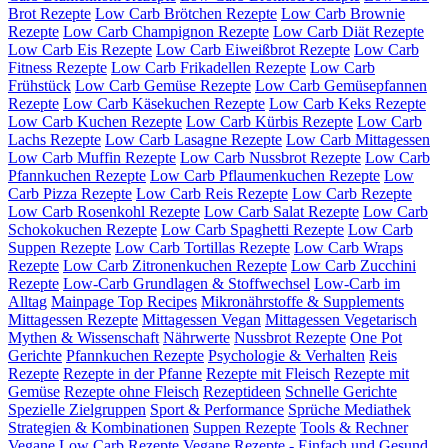
Brot Rezepte
Low Carb Brötchen Rezepte
Low Carb Brownie
Rezepte
Low Carb Champignon Rezepte
Low Carb Diät Rezepte
Low Carb Eis Rezepte
Low Carb Eiweißbrot Rezepte
Low Carb
Fitness Rezepte
Low Carb Frikadellen Rezepte
Low Carb
Frühstück
Low Carb Gemüse Rezepte
Low Carb Gemüsepfannen
Rezepte
Low Carb Käsekuchen Rezepte
Low Carb Keks Rezepte
Low Carb Kuchen Rezepte
Low Carb Kürbis Rezepte
Low Carb
Lachs Rezepte
Low Carb Lasagne Rezepte
Low Carb Mittagessen
Low Carb Muffin Rezepte
Low Carb Nussbrot Rezepte
Low Carb
Pfannkuchen Rezepte
Low Carb Pflaumenkuchen Rezepte
Low
Carb Pizza Rezepte
Low Carb Reis Rezepte
Low Carb Rezepte
Low Carb Rosenkohl Rezepte
Low Carb Salat Rezepte
Low Carb
Schokokuchen Rezepte
Low Carb Spaghetti Rezepte
Low Carb
Suppen Rezepte
Low Carb Tortillas Rezepte
Low Carb Wraps
Rezepte
Low Carb Zitronenkuchen Rezepte
Low Carb Zucchini
Rezepte
Low-Carb Grundlagen & Stoffwechsel
Low-Carb im
Alltag
Mainpage Top Recipes
Mikronährstoffe & Supplements
Mittagessen Rezepte
Mittagessen Vegan
Mittagessen Vegetarisch
Mythen & Wissenschaft
Nährwerte
Nussbrot Rezepte
One Pot
Gerichte
Pfannkuchen Rezepte
Psychologie & Verhalten
Reis
Rezepte
Rezepte in der Pfanne
Rezepte mit Fleisch
Rezepte mit
Gemüse
Rezepte ohne Fleisch
Rezeptideen
Schnelle Gerichte
Spezielle Zielgruppen
Sport & Performance
Sprüche Mediathek
Strategien & Kombinationen
Suppen Rezepte
Tools & Rechner
Vegane Low Carb Rezepte
Vegane Rezepte - Einfach und Gesund