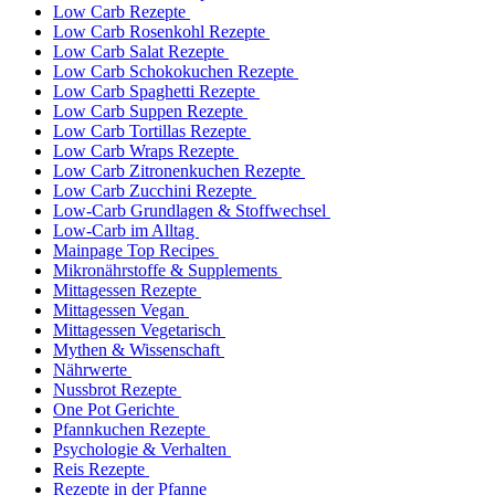
Low Carb Rezepte
Low Carb Rosenkohl Rezepte
Low Carb Salat Rezepte
Low Carb Schokokuchen Rezepte
Low Carb Spaghetti Rezepte
Low Carb Suppen Rezepte
Low Carb Tortillas Rezepte
Low Carb Wraps Rezepte
Low Carb Zitronenkuchen Rezepte
Low Carb Zucchini Rezepte
Low-Carb Grundlagen & Stoffwechsel
Low-Carb im Alltag
Mainpage Top Recipes
Mikronährstoffe & Supplements
Mittagessen Rezepte
Mittagessen Vegan
Mittagessen Vegetarisch
Mythen & Wissenschaft
Nährwerte
Nussbrot Rezepte
One Pot Gerichte
Pfannkuchen Rezepte
Psychologie & Verhalten
Reis Rezepte
Rezepte in der Pfanne