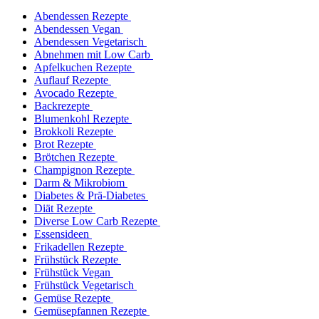
Abendessen Rezepte
Abendessen Vegan
Abendessen Vegetarisch
Abnehmen mit Low Carb
Apfelkuchen Rezepte
Auflauf Rezepte
Avocado Rezepte
Backrezepte
Blumenkohl Rezepte
Brokkoli Rezepte
Brot Rezepte
Brötchen Rezepte
Champignon Rezepte
Darm & Mikrobiom
Diabetes & Prä-Diabetes
Diät Rezepte
Diverse Low Carb Rezepte
Essensideen
Frikadellen Rezepte
Frühstück Rezepte
Frühstück Vegan
Frühstück Vegetarisch
Gemüse Rezepte
Gemüsepfannen Rezepte