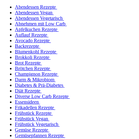
Abendessen Rezepte
Abendessen Vegan
Abendessen Vegetarisch
Abnehmen mit Low Carb
Apfelkuchen Rezepte
Auflauf Rezepte
Avocado Rezepte
Backrezepte
Blumenkohl Rezepte
Brokkoli Rezepte
Brot Rezepte
Brötchen Rezepte
Champignon Rezepte
Darm & Mikrobiom
Diabetes & Prä-Diabetes
Diät Rezepte
Diverse Low Carb Rezepte
Essensideen
Frikadellen Rezepte
Frühstück Rezepte
Frühstück Vegan
Frühstück Vegetarisch
Gemüse Rezepte
Gemüsepfannen Rezepte