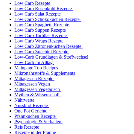
Low Carb Rezepte
Low Carb Rosenkohl Rezepte
Low Carb Salat Rezepte
Low Carb Schokokuchen Rezepte
Low Carb Spaghetti Rezepte
Low Carb Suppen Rezepte
Low Carb Tortillas Rezepte
Low Carb Wraps Rezepte
Low Carb Zitronenkuchen Rezepte
Low Carb Zucchini Rezepte
Low-Carb Grundlagen & Stoffwechsel
Low-Carb im Alltag
Mainpage Top Recipes
Mikronährstoffe & Supplements
Mittagessen Rezepte
Mittagessen Vegan
Mittagessen Vegetarisch
Mythen & Wissenschaft
Nährwerte
Nussbrot Rezepte
One Pot Gerichte
Pfannkuchen Rezepte
Psychologie & Verhalten
Reis Rezepte
Rezepte in der Pfanne