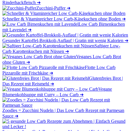
Rinderhackfleisch
➜
Zucchini-Puffer
➜
Schneller & Vitaminreicher Low Carb-Käsekuchen ohne Boden
➜
Low Carb Birnenkuchen
mit Lavendel
➜
Gesunder Kartoffel-Brokkoli-Auflauf | Gratin mit wenig Kalorien
➜
Saftiger Low-
Carb Karottenkuchen mit Nüssen
➜
Veganes Low Carb Brot
ohne Gluten
➜
Flotte Low Carb
Pizzarolle mit Frischkäse
➜
Glutenfreies Brot |
Das Rezept mit Reismehl
➜
Vegane
Blumenkohlsuppe mit Curry – Low Carb
➜
Zoodles = Zucchini Nudeln | Das Low Carb Rezept mit Parmesan
Sauce
➜