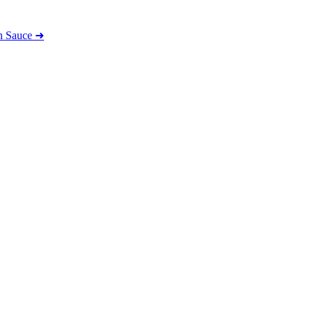
n Sauce
➜