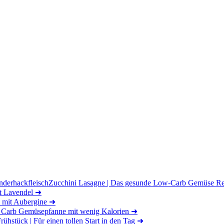
Zucchini Lasagne | Das gesunde Low-Carb Gemüse Rez
t Lavendel
➜
 mit Aubergine
➜
 Carb Gemüsepfanne mit wenig Kalorien
➜
ühstück | Für einen tollen Start in den Tag
➜