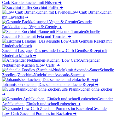
Carb Karottenkuchen mit Nüssen
➜
Zucchini-Puffer
➜
Low Carb Birnenkuchen
mit Lavendel
➜
Gesunde
Brokkolisuppe | Vegan & Cremig
➜
Schnelle
Zucchini-Pfanne mit Feta und Tomaten
➜
Zucchini Lasagne | Das gesunde Low-Carb Gemüse Rezept mit
Rinderhackfleisch
➜
Anregender
Nektarinen-Kuchen (Low Carb)
➜
Schnelle
Zoodles (Zucchini-Nudeln) mit Avocado-Sauce
➜
Johannisbeerkuchen | Das schnelle und einfache Rezept
➜
Süße Pfannkuchen ohne Zucker
➜
Gesunder
Apfelkuchen | Einfach und schnell zubereitet
➜
Gesunde
Low Carb Zucchini Pommes im Backofen
➜