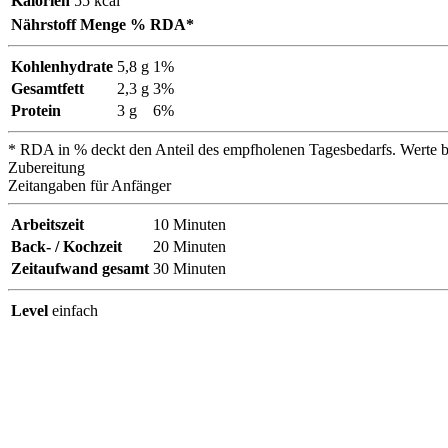
Kalorien
55 kcal
Nährstoff
Menge
% RDA*
Kohlenhydrate
5,8 g
1%
Gesamtfett
2,3 g
3%
Protein
3 g
6%
* RDA in % deckt den Anteil des empfholenen Tagesbedarfs. Werte bas
Zubereitung
Zeitangaben für Anfänger
Arbeitszeit
10
Minuten
Back- / Kochzeit
20
Minuten
Zeitaufwand gesamt
30
Minuten
Level
einfach