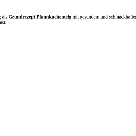
g als
Grundrezept Pfannkuchenteig
mit gesundem und schmackhaftem
lst.