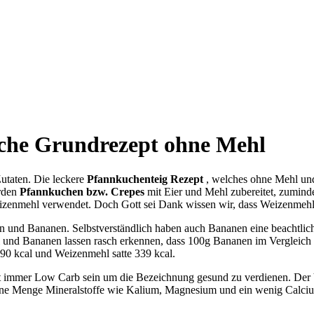
ache Grundrezept ohne Mehl
Zutaten. Die leckere
Pfannkuchenteig Rezept
, welches ohne Mehl und
rden
Pfannkuchen bzw. Crepes
mit Eier und Mehl zubereitet, zumind
Weizenmehl verwendet. Doch Gott sei Dank wissen wir, dass Weizenmehl 
ern und Bananen. Selbstverständlich haben auch Bananen eine beachtli
 und Bananen lassen rasch erkennen, dass 100g Bananen im Vergleic
 90 kcal und Weizenmehl satte 339 kcal.
t immer Low Carb sein um die Bezeichnung gesund zu verdienen. Der 
eine Menge Mineralstoffe wie Kalium, Magnesium und ein wenig Calcium