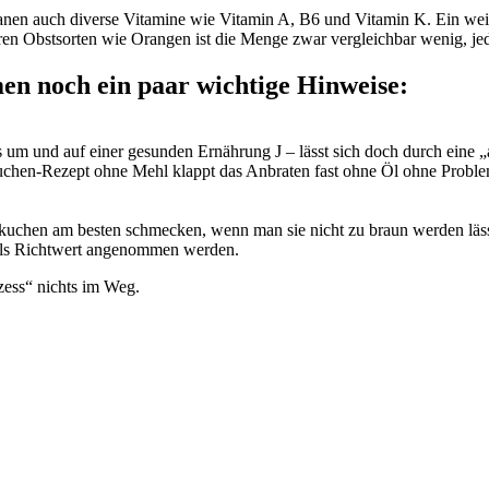
Bananen auch diverse Vitamine wie Vitamin A, B6 und Vitamin K. Ein w
ren Obstsorten wie Orangen ist die Menge zwar vergleichbar wenig, jed
n noch ein paar wichtige Hinweise:
 das um und auf einer gesunden Ernährung J – lässt sich doch durch ein
nkuchen-Rezept ohne Mehl klappt das Anbraten fast ohne Öl ohne Prob
kuchen am besten schmecken, wenn man sie nicht zu braun werden läss
n als Richtwert angenommen werden.
zess“ nichts im Weg.