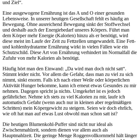
und Ziel“.
Eine ausgewogene Ernährung ist das A und O einer gesunden
Lebensweise. In unserer heutigen Gesellschaft fehlt es häufig an
Bewegung. Ohne ausreichend Bewegung sinkt der Stoffwechsel
und deshalb auch der Energiebedarf unseres Körpers. Führt man
dem Körper mehr Energie (Kalorien) hinzu als er benötigt, wird
diese meist im Laufe der Zeit zu Fettzellen umgewandelt. Eine Fett-
und kohlenhydratarme Ernährung wirkt in vielen Fällen wie ein
Schutzschild. Diese Art von Ernährung verhindert im Normalfall die
Zufuhr von mehr Kalorien als benötigt.
Häufig hört man den Einwand: „Da wird man doch nicht satt“.
Stimmt leider nicht. Vor allem die Gefahr, dass man zu viel zu sich
nimmt, sinkt enorm. Falls ich nach einer Weile oder körperlichen
Aktivität Hunger bekomme, kann ich erneut etwas Gesundes zu mir
nehmen. Dagegen spricht ja nichts. Umgekehrt ist es jedoch
gefährlicher. Nehme ich stets zu viel Kalorien zu mir, laufe ich
automatisch Gefahr (wenn auch nur in kleinen aber regelmäßigen
Schritten) mein Köpergewicht zu steigern. Seien wir doch ehrlich,
wie oft hat man auf etwas Lust obwohl man schon satt ist?
Die heutigen Blumenkohl-Puffer sind nicht nur ideal als
Zwischenmahlzeit, sondern dienen vor allem auch als
Hauptmahlzeit. Die geringe Menge Roggenvollkornmehl hält länger