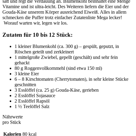
satt und regt die Verdauung an. Blumenkohl beinhaltet eine Menge
Vitamine und ist ultra-leicht. Des Weiteren liefern die Eier und der
Gouda-Käse unserem Körper ausreichend Eiweiß. Alles in allem
schmecken die Puffer trotz einfacher Zutatenliste Mega lecker!
Worauf warten wir, legen wir los.
Zutaten für 10 bis 12 Stück:
1 kleiner Blumenkohl (ca. 300 g) – gespült, geputzt, in
Röschen geteilt und zerkleinert
1 mittelgroße Zwiebel, gepellt (geschält) und sehr fein
gehackt
80 g Roggenvollkornmehl (sind etwa 150 ml)
3 kleine Eier
6 – 8 Kirschtomaten (Cherrytomaten), in sehr kleine Stücke
geschnitten
3 Esslöffel (ca. 25 g) Gouda-Käse, gerieben
2 Esslöffel Sojasauce
2 Esslöffel Rapsöl
1 ½ Teelöffel Salz
Nährwerte
pro Stück
Kalorien
80 kcal