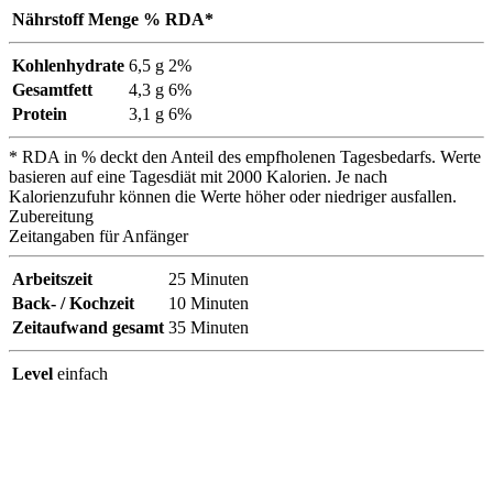
Nährstoff
Menge
% RDA*
Kohlenhydrate
6,5 g
2%
Gesamtfett
4,3 g
6%
Protein
3,1 g
6%
* RDA in % deckt den Anteil des empfholenen Tagesbedarfs. Werte
basieren auf eine Tagesdiät mit 2000 Kalorien. Je nach
Kalorienzufuhr können die Werte höher oder niedriger ausfallen.
Zubereitung
Zeitangaben für Anfänger
Arbeitszeit
25
Minuten
Back- / Kochzeit
10
Minuten
Zeitaufwand gesamt
35
Minuten
Level
einfach