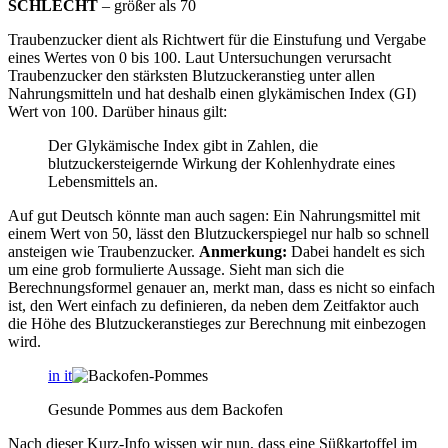
SCHLECHT
– größer als 70
Traubenzucker dient als Richtwert für die Einstufung und Vergabe
eines Wertes von 0 bis 100. Laut Untersuchungen verursacht
Traubenzucker den stärksten Blutzuckeranstieg unter allen
Nahrungsmitteln und hat deshalb einen glykämischen Index (GI)
Wert von 100. Darüber hinaus gilt:
Der Glykämische Index gibt in Zahlen, die
blutzuckersteigernde Wirkung der Kohlenhydrate eines
Lebensmittels an.
Auf gut Deutsch könnte man auch sagen: Ein Nahrungsmittel mit
einem Wert von 50, lässt den Blutzuckerspiegel nur halb so schnell
ansteigen wie Traubenzucker.
Anmerkung:
Dabei handelt es sich
um eine grob formulierte Aussage. Sieht man sich die
Berechnungsformel genauer an, merkt man, dass es nicht so einfach
ist, den Wert einfach zu definieren, da neben dem Zeitfaktor auch
die Höhe des Blutzuckeranstieges zur Berechnung mit einbezogen
wird.
in it
Gesunde Pommes aus dem Backofen
Nach dieser Kurz-Info wissen wir nun, dass eine Süßkartoffel im