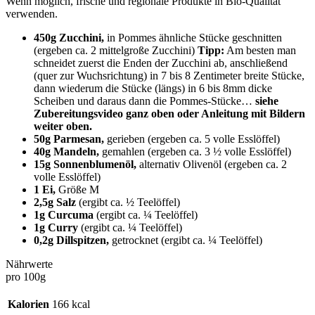
Wenn möglich, frische und regionale Produkte in Bio-Qualität
verwenden.
450g Zucchini,
in Pommes ähnliche Stücke geschnitten
(ergeben ca. 2 mittelgroße Zucchini)
Tipp:
Am besten man
schneidet zuerst die Enden der Zucchini ab, anschließend
(quer zur Wuchsrichtung) in 7 bis 8 Zentimeter breite Stücke,
dann wiederum die Stücke (längs) in 6 bis 8mm dicke
Scheiben und daraus dann die Pommes-Stücke…
siehe
Zubereitungsvideo ganz oben oder Anleitung mit Bildern
weiter oben.
50g Parmesan,
gerieben (ergeben ca. 5 volle Esslöffel)
40g Mandeln,
gemahlen (ergeben ca. 3 ½ volle Esslöffel)
15g Sonnenblumenöl,
alternativ Olivenöl (ergeben ca. 2
volle Esslöffel)
1 Ei,
Größe M
2,5g Salz
(ergibt ca. ½ Teelöffel)
1g Curcuma
(ergibt ca. ¼ Teelöffel)
1g Curry
(ergibt ca. ¼ Teelöffel)
0,2g Dillspitzen,
getrocknet (ergibt ca. ¼ Teelöffel)
Nährwerte
pro 100g
Kalorien
166 kcal