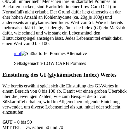
Obwohl immer mehr Menschen ihre Süßkartoffel Pommes im
Backofen backen, sind Kartoffeln in einer Low Carb Diät (im
Normalfall) nicht erlaubt. Der Grund dafür liegt einerseits an der
eher hohen Anzahl an Kohlenhydrate (ca. 20g je 100g) und
andererseits am glykämischen Index-Wert von 61. Wie ich bereits
mehrmals erklärt habe, ist der glykämische Index (GI) ein Maßstab
dafür, wie schnell und wie stark ein Lebensmittel den
Blutzuckerspiegel ansteigen lässt. Jedes Lebensmittel erhält dabei
einen Wert von 0 bis 100.
in it
Selbstgemachte LOW-CARB Pommes
Einstufung des GI (glykämischen Index) Wertes
Wie bereits erwähnt spielt sich die Einstufung des GI-Wertes in
einem Bereich von 0 bis 100 ab. Damit wir einen groben Überblick
über die jeweiligen Zahlen, wie zum Beispiel die 61 von
Süßkartoffel erhalten, wird im Allgemeinen folgende Einteilung
verwendet, um diverse Lebensmittel als gut, mittel oder schlecht
einzustufen:
GUT
– 0 bis 50
MITTEL
– zwischen 50 und 70