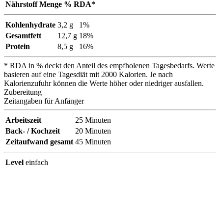
Nährstoff
Menge
% RDA*
Kohlenhydrate
3,2 g
1%
Gesamtfett
12,7 g
18%
Protein
8,5 g
16%
* RDA in % deckt den Anteil des empfholenen Tagesbedarfs. Werte
basieren auf eine Tagesdiät mit 2000 Kalorien. Je nach
Kalorienzufuhr können die Werte höher oder niedriger ausfallen.
Zubereitung
Zeitangaben für Anfänger
Arbeitszeit
25
Minuten
Back- / Kochzeit
20
Minuten
Zeitaufwand gesamt
45
Minuten
Level
einfach