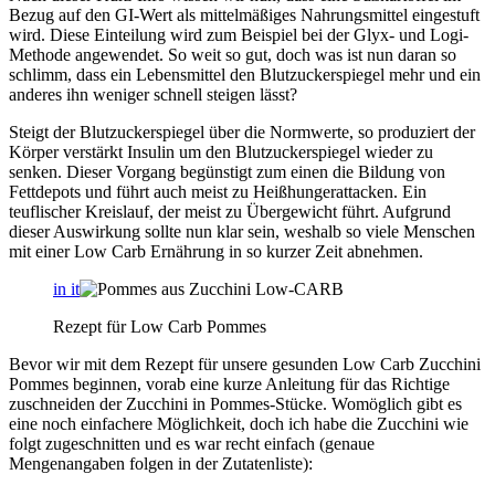
Bezug auf den GI-Wert als mittelmäßiges Nahrungsmittel eingestuft
wird. Diese Einteilung wird zum Beispiel bei der Glyx- und Logi-
Methode angewendet. So weit so gut, doch was ist nun daran so
schlimm, dass ein Lebensmittel den Blutzuckerspiegel mehr und ein
anderes ihn weniger schnell steigen lässt?
Steigt der Blutzuckerspiegel über die Normwerte, so produziert der
Körper verstärkt Insulin um den Blutzuckerspiegel wieder zu
senken. Dieser Vorgang begünstigt zum einen die Bildung von
Fettdepots und führt auch meist zu Heißhungerattacken. Ein
teuflischer Kreislauf, der meist zu Übergewicht führt. Aufgrund
dieser Auswirkung sollte nun klar sein, weshalb so viele Menschen
mit einer Low Carb Ernährung in so kurzer Zeit abnehmen.
in it
Rezept für Low Carb Pommes
Bevor wir mit dem Rezept für unsere gesunden Low Carb Zucchini
Pommes beginnen, vorab eine kurze Anleitung für das Richtige
zuschneiden der Zucchini in Pommes-Stücke. Womöglich gibt es
eine noch einfachere Möglichkeit, doch ich habe die Zucchini wie
folgt zugeschnitten und es war recht einfach (genaue
Mengenangaben folgen in der Zutatenliste):