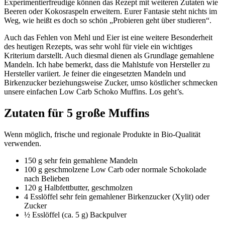
Experimentierfreudige können das Rezept mit weiteren Zutaten wie
Beeren oder Kokosraspeln erweitern. Eurer Fantasie steht nichts im
Weg, wie heißt es doch so schön „Probieren geht über studieren“.
Auch das Fehlen von Mehl und Eier ist eine weitere Besonderheit
des heutigen Rezepts, was sehr wohl für viele ein wichtiges
Kriterium darstellt. Auch diesmal dienen als Grundlage gemahlene
Mandeln. Ich habe bemerkt, dass die Mahlstufe von Hersteller zu
Hersteller variiert. Je feiner die eingesetzten Mandeln und
Birkenzucker beziehungsweise Zucker, umso köstlicher schmecken
unsere einfachen Low Carb Schoko Muffins. Los geht’s.
Zutaten für 5 große Muffins
Wenn möglich, frische und regionale Produkte in Bio-Qualität
verwenden.
150 g sehr fein gemahlene Mandeln
100 g geschmolzene Low Carb oder normale Schokolade
nach Belieben
120 g Halbfettbutter, geschmolzen
4 Esslöffel sehr fein gemahlener Birkenzucker (Xylit) oder
Zucker
½ Esslöffel (ca. 5 g) Backpulver