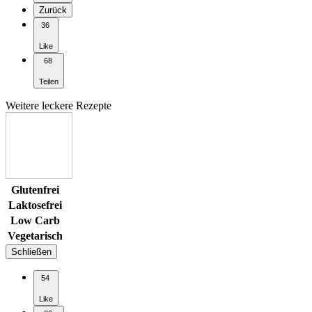
Zurück
36
Like
68
Teilen
Weitere leckere Rezepte
Glutenfrei
Laktosefrei
Low Carb
Vegetarisch
Schließen
54
Like