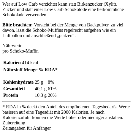
Wer auf Low Carb verzichtet kann statt Birkenzucker (Xylit),
Zucker und statt einer Low Carb Schokolode eine herkömmliche
Schokolade verwenden.
Bitte beachten:
Vorsicht bei der Menge von Backpulver, zu viel
davon, lässt die Schoko-Muffins regelrecht aufgehen wie ein
Luftballon und anschließend „platzen“.
Nährwerte
pro Schoko-Muffin
Kalorien
414 kcal
Nährstoff
Menge
% RDA*
Kohlenhydrate
25 g
8%
Gesamtfett
40,1 g
61%
Protein
10,3 g
20%
* RDA in % deckt den Anteil des empfholenen Tagesbedarfs. Werte
basieren auf eine Tagesdiät mit 2000 Kalorien. Je nach
Kalorienzufuhr können die Werte höher oder niedriger ausfallen.
Zubereitung
Zeitangaben für Anfänger