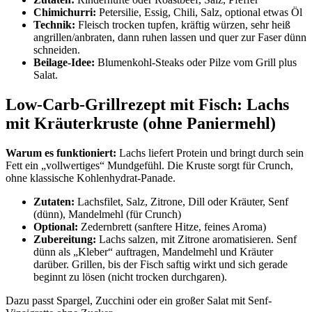
Chimichurri:
Petersilie, Essig, Chili, Salz, optional etwas Öl
Technik:
Fleisch trocken tupfen, kräftig würzen, sehr heiß
angrillen/anbraten, dann ruhen lassen und quer zur Faser dünn
schneiden.
Beilage-Idee:
Blumenkohl-Steaks oder Pilze vom Grill plus
Salat.
Low-Carb-Grillrezept mit Fisch: Lachs
mit Kräuterkruste (ohne Paniermehl)
Warum es funktioniert:
Lachs liefert Protein und bringt durch sein
Fett ein „vollwertiges“ Mundgefühl. Die Kruste sorgt für Crunch,
ohne klassische Kohlenhydrat-Panade.
Zutaten:
Lachsfilet, Salz, Zitrone, Dill oder Kräuter, Senf
(dünn), Mandelmehl (für Crunch)
Optional:
Zedernbrett (sanftere Hitze, feines Aroma)
Zubereitung:
Lachs salzen, mit Zitrone aromatisieren. Senf
dünn als „Kleber“ auftragen, Mandelmehl und Kräuter
darüber. Grillen, bis der Fisch saftig wirkt und sich gerade
beginnt zu lösen (nicht trocken durchgaren).
Dazu passt Spargel, Zucchini oder ein großer Salat mit Senf-