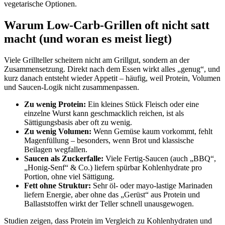
vegetarische Optionen.
Warum Low-Carb-Grillen oft nicht satt
macht (und woran es meist liegt)
Viele Grillteller scheitern nicht am Grillgut, sondern an der
Zusammensetzung. Direkt nach dem Essen wirkt alles „genug“, und
kurz danach entsteht wieder Appetit – häufig, weil Protein, Volumen
und Saucen-Logik nicht zusammenpassen.
Zu wenig Protein:
Ein kleines Stück Fleisch oder eine
einzelne Wurst kann geschmacklich reichen, ist als
Sättigungsbasis aber oft zu wenig.
Zu wenig Volumen:
Wenn Gemüse kaum vorkommt, fehlt
Magenfüllung – besonders, wenn Brot und klassische
Beilagen wegfallen.
Saucen als Zuckerfalle:
Viele Fertig-Saucen (auch „BBQ“,
„Honig-Senf“ & Co.) liefern spürbar Kohlenhydrate pro
Portion, ohne viel Sättigung.
Fett ohne Struktur:
Sehr öl- oder mayo-lastige Marinaden
liefern Energie, aber ohne das „Gerüst“ aus Protein und
Ballaststoffen wirkt der Teller schnell unausgewogen.
Studien zeigen, dass Protein im Vergleich zu Kohlenhydraten und