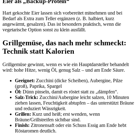
Eier als „Backup-Protein“
Hart gekochte Eier lassen sich vorbereitet mitnehmen und bei
Bedarf als Extra zum Teller ergänzen (z. B. halbiert, kurz
angewärmt, gesalzen). Das ist besonders praktisch, wenn die
vegetarische Option sonst zu klein ausfällt.
Grillgemüse, das nach mehr schmeckt:
Technik statt Kalorien
Grillgemüse gewinnt, wenn es wie ein Hauptdarsteller behandelt
wird: hohe Hitze, wenig Öl, genug Salz – und am Ende Säure.
Geeignet:
Zucchini (dicke Scheiben), Aubergine, Pilze
(groß), Paprika, Spargel
Öl:
Dünn pinseln, damit es röstet statt zu „dämpfen“.
Salz-Trick:
Zucchini/Aubergine leicht salzen, 10 Minuten
ziehen lassen, Feuchtigkeit abtupfen – das unterstützt Bräune
und reduziert Wässrigkeit.
Grillen:
Kurz und heiß; erst wenden, wenn
Bräune/Grillstreifen sichtbar sind.
Finish:
Zitronensaft oder ein Schuss Essig am Ende hebt
Röstaromen deutlich.