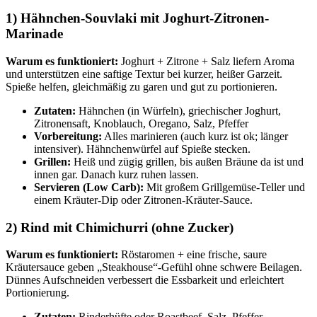
1) Hähnchen-Souvlaki mit Joghurt-Zitronen-
Marinade
Warum es funktioniert:
Joghurt + Zitrone + Salz liefern Aroma
und unterstützen eine saftige Textur bei kurzer, heißer Garzeit.
Spieße helfen, gleichmäßig zu garen und gut zu portionieren.
Zutaten:
Hähnchen (in Würfeln), griechischer Joghurt,
Zitronensaft, Knoblauch, Oregano, Salz, Pfeffer
Vorbereitung:
Alles marinieren (auch kurz ist ok; länger
intensiver). Hähnchenwürfel auf Spieße stecken.
Grillen:
Heiß und zügig grillen, bis außen Bräune da ist und
innen gar. Danach kurz ruhen lassen.
Servieren (Low Carb):
Mit großem Grillgemüse-Teller und
einem Kräuter-Dip oder Zitronen-Kräuter-Sauce.
2) Rind mit Chimichurri (ohne Zucker)
Warum es funktioniert:
Röstaromen + eine frische, saure
Kräutersauce geben „Steakhouse“-Gefühl ohne schwere Beilagen.
Dünnes Aufschneiden verbessert die Essbarkeit und erleichtert
Portionierung.
Zutaten:
Rinderhüfte oder Roastbeef, Salz, Pfeffer