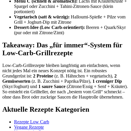
Menü C (schnell & aromatisch):
Lachs mit Kräuterkruste +
Spargel oder Zucchini + Tahini-Zitronen-Sauce (klein
portioniert)
Vegetarisch (satt & würzig):
Halloumi-Spieße + Pilze vom
Grill + Joghurt-Dip mit Zitrone
Dessert-Idee (Low Carb-orientiert):
Beeren + Quark/Skyr
(pur oder mit Zitrone/Zimt)
Takeaway: Das „für immer“-System für
Low-Carb-Grillrezepte
Low-Carb-Grillrezepte bleiben langfristig am einfachsten, wenn
nicht jedes Mal ein neues Konzept nötig ist. Ein robustes
Grundgerüst ist:
2 Proteine
(z. B. Hähnchen + vegetarisch),
2
Gemüsesorten
(z. B. Zucchini + Paprika/Pilze),
1 cremiger Dip
(Skyr/Joghurt) und
1 saure Sauce
(Zitrone/Essig + Senf + Kräuter).
So entsteht ein Grillteller, der nach „bestem vom Grill“ schmeckt –
ohne dass Brot oder zuckrige Saucen die Hauptrolle übernehmen.
Aktuelle Rezepte Kategorien
Rezepte Low Carb
Vegane Rezepte