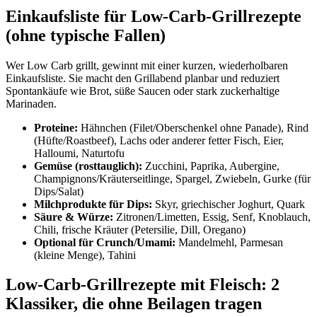
Einkaufsliste für Low-Carb-Grillrezepte
(ohne typische Fallen)
Wer Low Carb grillt, gewinnt mit einer kurzen, wiederholbaren
Einkaufsliste. Sie macht den Grillabend planbar und reduziert
Spontankäufe wie Brot, süße Saucen oder stark zuckerhaltige
Marinaden.
Proteine:
Hähnchen (Filet/Oberschenkel ohne Panade), Rind
(Hüfte/Roastbeef), Lachs oder anderer fetter Fisch, Eier,
Halloumi, Naturtofu
Gemüse (rosttauglich):
Zucchini, Paprika, Aubergine,
Champignons/Kräuterseitlinge, Spargel, Zwiebeln, Gurke (für
Dips/Salat)
Milchprodukte für Dips:
Skyr, griechischer Joghurt, Quark
Säure & Würze:
Zitronen/Limetten, Essig, Senf, Knoblauch,
Chili, frische Kräuter (Petersilie, Dill, Oregano)
Optional für Crunch/Umami:
Mandelmehl, Parmesan
(kleine Menge), Tahini
Low-Carb-Grillrezepte mit Fleisch: 2
Klassiker, die ohne Beilagen tragen