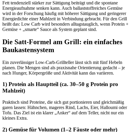
Fett tendenziell stärker zur Sättigung beiträgt und die spontane
Energieaufnahme senken kann. Auch ballaststoffreiches Gemüse
wird in der Forschung häufig mit höherer Sättigung und geringerer
Energiedichte einer Mahlzeit in Verbindung gebracht. Für den Grill
heißt das: Low Carb wird besonders alltagstauglich, wenn Protein +
Gemüse + „smarte“ Sauce als System geplant sind.
Die Satt-Formel am Grill: ein einfaches
Baukastensystem
Ein zuverlässiger Low-Carb-Grillteller lässt sich mit fünf Hebeln
planen. Die Mengen sind als praxisnahe Orientierung gedacht – je
nach Hunger, Körpergröße und Aktivität kann das variieren.
1) Protein als Hauptteil (ca. 30–50 g Protein pro
Mahlzeit)
Praktisch sind Proteine, die sich gut portionieren und gleichmäßig
garen lassen: Hähnchen, mageres Rind, Lachs, Eier, Halloumi oder
Tofu. Das Ziel ist ein klarer „Anker“ auf dem Teller, nicht nur ein
kleines Extra.
2) Gemüse für Volumen (1–2 Fäuste oder mehr)