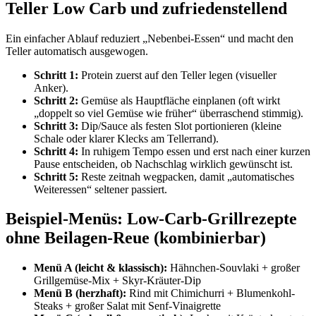
Teller Low Carb und zufriedenstellend
Ein einfacher Ablauf reduziert „Nebenbei-Essen“ und macht den
Teller automatisch ausgewogen.
Schritt 1:
Protein zuerst auf den Teller legen (visueller
Anker).
Schritt 2:
Gemüse als Hauptfläche einplanen (oft wirkt
„doppelt so viel Gemüse wie früher“ überraschend stimmig).
Schritt 3:
Dip/Sauce als festen Slot portionieren (kleine
Schale oder klarer Klecks am Tellerrand).
Schritt 4:
In ruhigem Tempo essen und erst nach einer kurzen
Pause entscheiden, ob Nachschlag wirklich gewünscht ist.
Schritt 5:
Reste zeitnah wegpacken, damit „automatisches
Weiteressen“ seltener passiert.
Beispiel-Menüs: Low-Carb-Grillrezepte
ohne Beilagen-Reue (kombinierbar)
Menü A (leicht & klassisch):
Hähnchen-Souvlaki + großer
Grillgemüse-Mix + Skyr-Kräuter-Dip
Menü B (herzhaft):
Rind mit Chimichurri + Blumenkohl-
Steaks + großer Salat mit Senf-Vinaigrette