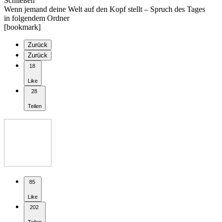
Schließen
Wenn jemand deine Welt auf den Kopf stellt – Spruch des Tages
in folgendem Ordner
[bookmark]
Zurück
Zurück
18
Like
28
Teilen
85
Like
202
Teilen