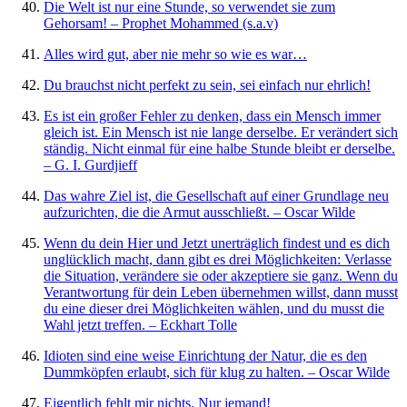
Die Welt ist nur eine Stunde, so verwendet sie zum
Gehorsam! – Prophet Mohammed (s.a.v)
Alles wird gut, aber nie mehr so wie es war…
Du brauchst nicht perfekt zu sein, sei einfach nur ehrlich!
Es ist ein großer Fehler zu denken, dass ein Mensch immer
gleich ist. Ein Mensch ist nie lange derselbe. Er verändert sich
ständig. Nicht einmal für eine halbe Stunde bleibt er derselbe.
– G. I. Gurdjieff
Das wahre Ziel ist, die Gesellschaft auf einer Grundlage neu
aufzurichten, die die Armut ausschließt. – Oscar Wilde
Wenn du dein Hier und Jetzt unerträglich findest und es dich
unglücklich macht, dann gibt es drei Möglichkeiten: Verlasse
die Situation, verändere sie oder akzeptiere sie ganz. Wenn du
Verantwortung für dein Leben übernehmen willst, dann musst
du eine dieser drei Möglichkeiten wählen, und du musst die
Wahl jetzt treffen. – Eckhart Tolle
Idioten sind eine weise Einrichtung der Natur, die es den
Dummköpfen erlaubt, sich für klug zu halten. – Oscar Wilde
Eigentlich fehlt mir nichts. Nur jemand!