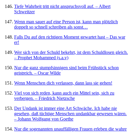
Tiefe Wahrheit tritt nicht anspruchsvoll auf. – Albert
Schweitzer
Wenn man sauer auf eine Person ist, kann man plötzlich
doppelt so schnell schreiben als sonst…
Falls Du auf den richtigen Moment gewartet hast – Das war
er!
Wer sich von der Schuld bekehrt, ist dem Schuldlosen gleich.
– Prophet Mohammed (s.a.v)
Nur die ganz stumpfsinnigen sind beim Frühstück schon
geistreich. – Oscar Wilde
Wenn Menschen dich verlassen, dann lass sie gehen!
Viel von sich reden, kann auch ein Mittel sein, sich zu
verbergen. – Friedrich Nietzsche
Der Undank ist immer eine Art Schwäche. Ich habe nie
gesehen, daß tüchtige Menschen undankbar gewesen wären.
– Johann Wolfgang von Goethe
Nur die sogenannten unauffälligen Frauen erleben die wahre