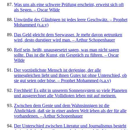
Was uns als eine schwere Prüfung erscheint, erweist sich oft
als Segen. – Oscar Wilde
Unwürdig des Gläubigen ist jedes leere Geschwätz. – Prophet
Mohammed (s.a.v)
Das Geld gleicht dem Seewasser. Je mehr davon getrunken
wird, desto durstiger wird man. – Arthur Schopenhauer
Reif sein, heißt, unausgesetzt sagen, was man nicht sagen
sollte. Das ist die Kunst, ein Gespräch zu führen. – Oscar
Wilde
Der vorzüglichste Mensch ist derjenige, der alle
seinesgleichen liebt und ihnen Gutes tut ohne Unterschied, ob
sie gut seien oder böse. – Prophet Mohammed (s.a.v)
Frechheit! Es gibt in unserem Sonnensystem so viele Planeten
und ausgerechnet alle Vollidioten leben mit auf meinem.
Zwischen dem Genie und dem Wahnsinnigen ist die
Ähnlichkeit, daß sie in einer andern Welt leben als der für alle
vorhandenen. – Arthur Schopenhauer
Der Unterschied zwischen Literatur und Journalismus besteht