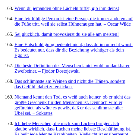
Wenn du jemanden ohne Lächeln triffst, gib ihm deins!
Eine feinfühlige Person ist eine Person, die immer anderen auf
die Füße tritt, weil sie selbst Hühneraugen hat. – Oscar Wilde
Sei glücklich, damit provozierst du sie alle am meisten!
Eine Entschuldigung bedeutet nicht, dass du im unrecht warst.
Es bedeutet nur, dass dir die Beziehung wichtiger als dein
Ego ist.
Die beste Definition des Menschen lautet wohl: undankbarer
Zweibeiner. – Fjodor Dostojewski
Das schlimmste am Weinen sind nicht die Tränen, sondern
das Gefühl, dabei zu ersticken.
Niemand kennt den Tod, es weiß auch keiner, ob er nicht das
größte Geschenk für den Menschen ist. Dennoch wird er
gefürchtet, als wäre es gewiß, daß er das schlimmste aller
Übel sei. – Sokrates
Ich liebe Menschen, die mich zum Lachen bringen. Ich
glaube wirklich, dass Lachen meine liebste Beschäftigung ist.
Es heilt jede Menge Krankheiten. Vielleicht ist es überhaupt