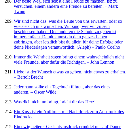
Der beste Weg, sich selbst eine Freude zu machen, ist: zu
versuchen, einem andern eine Freude zu bereiten. – Mark
Twain
Wir sind nicht das, was die Leute von uns erwarten, oder so
wie sie sich uns wünschen. Wir sind, wer wir zu sein
beschlossen haben. Den anderen die Schuld zu geben ist
immer einfach. Damit kannst du dein ganzes Leben
zubringen, aber letztlich bist du allein für deine Erfolge oder
deine Niederlagen verantwortlich. (Aleph) – Paulo Coelho
Immer die Wahrheit sagen bringt einem wahrscheinlich nicht
viele Freunde, aber dafür die Richtigen. – John Lennon
Liebe ist der Wunsch etwas zu geben, nicht etwas zu erhalten.
– Bertolt Brecht
Jedermann sollte ein Tagebuch führen, aber das eines
anderen. – Oscar Wilde
Was dich nicht umbringt, bricht dir das Herz!
Ein Kuss ist ein Aufdruck mit Nachdruck zum Ausdruck des
Eindrucks.
Ein ewig heiterer Gesichtsausdruck ermüdet uns auf Dauer