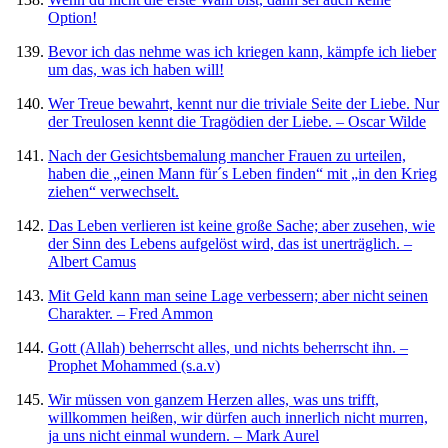
Option!
Bevor ich das nehme was ich kriegen kann, kämpfe ich lieber
um das, was ich haben will!
Wer Treue bewahrt, kennt nur die triviale Seite der Liebe. Nur
der Treulosen kennt die Tragödien der Liebe. – Oscar Wilde
Nach der Gesichtsbemalung mancher Frauen zu urteilen,
haben die „einen Mann für´s Leben finden“ mit „in den Krieg
ziehen“ verwechselt.
Das Leben verlieren ist keine große Sache; aber zusehen, wie
der Sinn des Lebens aufgelöst wird, das ist unerträglich. –
Albert Camus
Mit Geld kann man seine Lage verbessern; aber nicht seinen
Charakter. – Fred Ammon
Gott (Allah) beherrscht alles, und nichts beherrscht ihn. –
Prophet Mohammed (s.a.v)
Wir müssen von ganzem Herzen alles, was uns trifft,
willkommen heißen, wir dürfen auch innerlich nicht murren,
ja uns nicht einmal wundern. – Mark Aurel