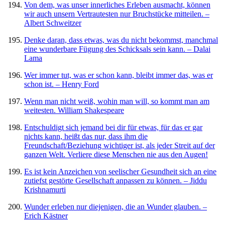
Von dem, was unser innerliches Erleben ausmacht, können
wir auch unsern Vertrautesten nur Bruchstücke mitteilen. –
Albert Schweitzer
Denke daran, dass etwas, was du nicht bekommst, manchmal
eine wunderbare Fügung des Schicksals sein kann. – Dalai
Lama
Wer immer tut, was er schon kann, bleibt immer das, was er
schon ist. – Henry Ford
Wenn man nicht weiß, wohin man will, so kommt man am
weitesten. William Shakespeare
Entschuldigt sich jemand bei dir für etwas, für das er gar
nichts kann, heißt das nur, dass ihm die
Freundschaft/Beziehung wichtiger ist, als jeder Streit auf der
ganzen Welt. Verliere diese Menschen nie aus den Augen!
Es ist kein Anzeichen von seelischer Gesundheit sich an eine
zutiefst gestörte Gesellschaft anpassen zu können. – Jiddu
Krishnamurti
Wunder erleben nur diejenigen, die an Wunder glauben. –
Erich Kästner