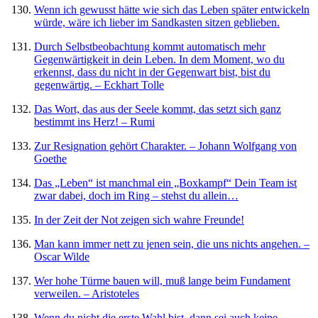
Wenn ich gewusst hätte wie sich das Leben später entwickeln
würde, wäre ich lieber im Sandkasten sitzen geblieben.
Durch Selbstbeobachtung kommt automatisch mehr
Gegenwärtigkeit in dein Leben. In dem Moment, wo du
erkennst, dass du nicht in der Gegenwart bist, bist du
gegenwärtig. – Eckhart Tolle
Das Wort, das aus der Seele kommt, das setzt sich ganz
bestimmt ins Herz! – Rumi
Zur Resignation gehört Charakter. – Johann Wolfgang von
Goethe
Das „Leben“ ist manchmal ein „Boxkampf“ Dein Team ist
zwar dabei, doch im Ring – stehst du allein…
In der Zeit der Not zeigen sich wahre Freunde!
Man kann immer nett zu jenen sein, die uns nichts angehen. –
Oscar Wilde
Wer hohe Türme bauen will, muß lange beim Fundament
verweilen. – Aristoteles
Wenn du nicht die erste Wahl bist, dann sei auch keine