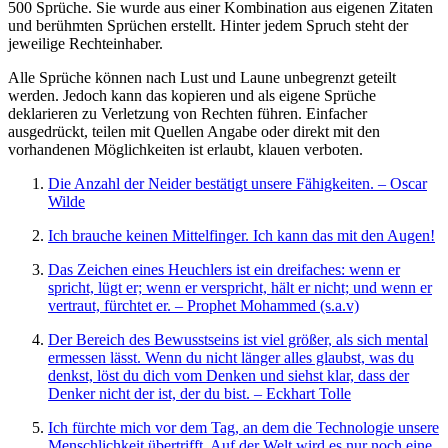
500 Sprüche. Sie wurde aus einer Kombination aus eigenen Zitaten
und berühmten Sprüchen erstellt. Hinter jedem Spruch steht der
jeweilige Rechteinhaber.
Alle Sprüche können nach Lust und Laune unbegrenzt geteilt
werden. Jedoch kann das kopieren und als eigene Sprüche
deklarieren zu Verletzung von Rechten führen. Einfacher
ausgedrückt, teilen mit Quellen Angabe oder direkt mit den
vorhandenen Möglichkeiten ist erlaubt, klauen verboten.
Die Anzahl der Neider bestätigt unsere Fähigkeiten. – Oscar
Wilde
Ich brauche keinen Mittelfinger. Ich kann das mit den Augen!
Das Zeichen eines Heuchlers ist ein dreifaches: wenn er
spricht, lügt er; wenn er verspricht, hält er nicht; und wenn er
vertraut, fürchtet er. – Prophet Mohammed (s.a.v)
Der Bereich des Bewusstseins ist viel größer, als sich mental
ermessen lässt. Wenn du nicht länger alles glaubst, was du
denkst, löst du dich vom Denken und siehst klar, dass der
Denker nicht der ist, der du bist. – Eckhart Tolle
Ich fürchte mich vor dem Tag, an dem die Technologie unsere
Menschlichkeit übertrifft. Auf der Welt wird es nur noch eine