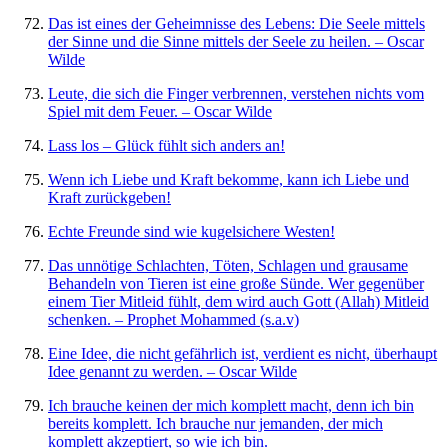
Das ist eines der Geheimnisse des Lebens: Die Seele mittels
der Sinne und die Sinne mittels der Seele zu heilen. – Oscar
Wilde
Leute, die sich die Finger verbrennen, verstehen nichts vom
Spiel mit dem Feuer. – Oscar Wilde
Lass los – Glück fühlt sich anders an!
Wenn ich Liebe und Kraft bekomme, kann ich Liebe und
Kraft zurückgeben!
Echte Freunde sind wie kugelsichere Westen!
Das unnötige Schlachten, Töten, Schlagen und grausame
Behandeln von Tieren ist eine große Sünde. Wer gegenüber
einem Tier Mitleid fühlt, dem wird auch Gott (Allah) Mitleid
schenken. – Prophet Mohammed (s.a.v)
Eine Idee, die nicht gefährlich ist, verdient es nicht, überhaupt
Idee genannt zu werden. – Oscar Wilde
Ich brauche keinen der mich komplett macht, denn ich bin
bereits komplett. Ich brauche nur jemanden, der mich
komplett akzeptiert, so wie ich bin.