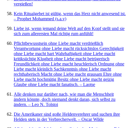
vergießen!
Kein Ritualgebet ist gültig, wenn das Herz nicht anwesend ist.
– Prophet Mohammed (s.a.v)
Liebe ist, wenn jemand deine Welt auf den Kopf stellt und sie
sich zum allerersten Mal richtig rum anfühlt!
Pflichtbewusstsein ohne Liebe macht verdrießlich
Verantwortung ohne Liebe macht rücksichtslos Gerechtigkeit
ohne Liebe macht hart Wahrhaftigkeit ohne Liebe macht
kritiksüchtig Klugheit ohne Liebe macht betrügerisch
Freundlichkeit ohne Liebe macht heuchlerisch Ordnung ohne
Liebe macht kleinlich Sachkenntnis ohne Liebe macht
rechthaberisch Macht ohne Liebe macht grausam Ehre ohne
Liebe macht hochmütig Besitz ohne Liebe macht geizig
Glaube ohne Liebe macht fanatisch. – Laotse
Alle denken nur darüber nach, wie man die Menschheit
ändern könnte, doch niemand denkt daran, sich selbst zu
ändern. – Leo N. Tolstoi
Die Amerikaner sind goße Heldenverehrer und suchen ihre
Helden stets in der Verbrecherwelt. – Oscar Wilde