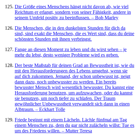
Die Größe eines Menschens hängt nicht davon ab, wie viel
Reichtum er erlangt, sondern von seiner Fähigkeit, andere in
seinem Umfeld positiv zu beeinflussen. – Bob Marley
Die Menschen, die in den dunkelsten Stunden für dich da
sind, sind exakt die Menschen, die es Wert sind, dass du deine
schönsten Stunden mit ihnen verbringst.
Fange an diesen Moment zu leben und du wirst sehen – je
mehr du lebst, desto weniger Probleme wird es geben.
Der beste Maßstab für deinen Grad an Bewusstheit ist, wie du
mit den Herausforderungen des Lebens umgehst, wenn sie
auf dich zukommen. Jemand, der schon unbewusst ist, neigt
dann dazu, noch unbewusster zu werden. Ein bereits
bewusster Mensch wird wesentlich bewusster. Du kannst eine
Herausforderung benutzen, um aufzuwachen, oder du kannst
sie benutzen, um noch tiefer zu schlafen. Der Traum
gewöhnlicher Unbewusstheit verwandelt sich dann in einen
Albtraum. – Eckhart Tolle
Friede beginnt mit einem Lächeln. Lächle fünfmal am Tag
einem Menschen zu, dem du gar nicht zulächeln willst: Tue es
um des Friedens willen. – Mutter Teresa