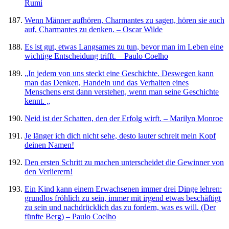
Rumi
Wenn Männer aufhören, Charmantes zu sagen, hören sie auch
auf, Charmantes zu denken. – Oscar Wilde
Es ist gut, etwas Langsames zu tun, bevor man im Leben eine
wichtige Entscheidung trifft. – Paulo Coelho
„In jedem von uns steckt eine Geschichte. Deswegen kann
man das Denken, Handeln und das Verhalten eines
Menschens erst dann verstehen, wenn man seine Geschichte
kennt. „
Neid ist der Schatten, den der Erfolg wirft. – Marilyn Monroe
Je länger ich dich nicht sehe, desto lauter schreit mein Kopf
deinen Namen!
Den ersten Schritt zu machen unterscheidet die Gewinner von
den Verlierern!
Ein Kind kann einem Erwachsenen immer drei Dinge lehren:
grundlos fröhlich zu sein, immer mit irgend etwas beschäftigt
zu sein und nachdrücklich das zu fordern, was es will. (Der
fünfte Berg) – Paulo Coelho