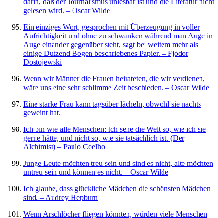
darin, daß der Journalismus unlesbar ist und die Literatur nicht
gelesen wird. – Oscar Wilde
Ein einziges Wort, gesprochen mit Überzeugung in voller
Aufrichtigkeit und ohne zu schwanken während man Auge in
Auge einander gegenüber steht, sagt bei weitem mehr als
einige Dutzend Bogen beschriebenes Papier. – Fjodor
Dostojewski
Wenn wir Männer die Frauen heirateten, die wir verdienen,
wäre uns eine sehr schlimme Zeit beschieden. – Oscar Wilde
Eine starke Frau kann tagsüber lächeln, obwohl sie nachts
geweint hat.
Ich bin wie alle Menschen: Ich sehe die Welt so, wie ich sie
gerne hätte, und nicht so, wie sie tatsächlich ist. (Der
Alchimist) – Paulo Coelho
Junge Leute möchten treu sein und sind es nicht, alte möchten
untreu sein und können es nicht. – Oscar Wilde
Ich glaube, dass glückliche Mädchen die schönsten Mädchen
sind. – Audrey Hepburn
Wenn Arschlöcher fliegen könnten, würden viele Menschen