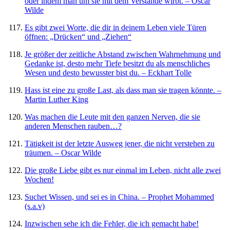
oder indem man um sie mit dem Verstande wirbt. – Oscar
Wilde
Es gibt zwei Worte, die dir in deinem Leben viele Türen
öffnen: „Drücken“ und „Ziehen“
Je größer der zeitliche Abstand zwischen Wahrnehmung und
Gedanke ist, desto mehr Tiefe besitzt du als menschliches
Wesen und desto bewusster bist du. – Eckhart Tolle
Hass ist eine zu große Last, als dass man sie tragen könnte. –
Martin Luther King
Was machen die Leute mit den ganzen Nerven, die sie
anderen Menschen rauben…?
Tätigkeit ist der letzte Ausweg jener, die nicht verstehen zu
träumen. – Oscar Wilde
Die große Liebe gibt es nur einmal im Leben, nicht alle zwei
Wochen!
Suchet Wissen, und sei es in China. – Prophet Mohammed
(s.a.v)
Inzwischen sehe ich die Fehler, die ich gemacht habe!