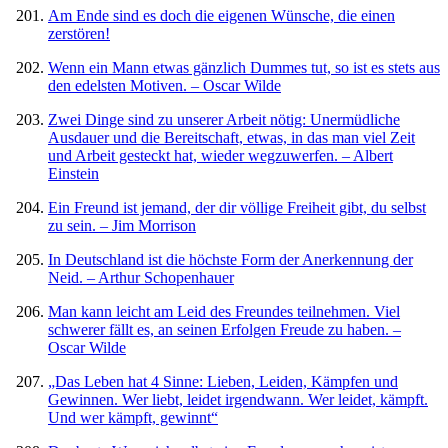
Am Ende sind es doch die eigenen Wünsche, die einen
zerstören!
Wenn ein Mann etwas gänzlich Dummes tut, so ist es stets aus
den edelsten Motiven. – Oscar Wilde
Zwei Dinge sind zu unserer Arbeit nötig: Unermüdliche
Ausdauer und die Bereitschaft, etwas, in das man viel Zeit
und Arbeit gesteckt hat, wieder wegzuwerfen. – Albert
Einstein
Ein Freund ist jemand, der dir völlige Freiheit gibt, du selbst
zu sein. – Jim Morrison
In Deutschland ist die höchste Form der Anerkennung der
Neid. – Arthur Schopenhauer
Man kann leicht am Leid des Freundes teilnehmen. Viel
schwerer fällt es, an seinen Erfolgen Freude zu haben. –
Oscar Wilde
„Das Leben hat 4 Sinne: Lieben, Leiden, Kämpfen und
Gewinnen. Wer liebt, leidet irgendwann. Wer leidet, kämpft.
Und wer kämpft, gewinnt“