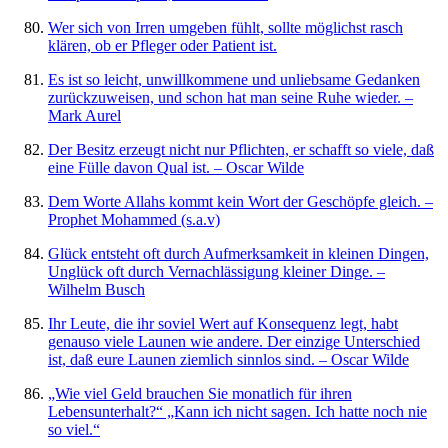
Wer sich von Irren umgeben fühlt, sollte möglichst rasch
klären, ob er Pfleger oder Patient ist.
Es ist so leicht, unwillkommene und unliebsame Gedanken
zurückzuweisen, und schon hat man seine Ruhe wieder. –
Mark Aurel
Der Besitz erzeugt nicht nur Pflichten, er schafft so viele, daß
eine Fülle davon Qual ist. – Oscar Wilde
Dem Worte Allahs kommt kein Wort der Geschöpfe gleich. –
Prophet Mohammed (s.a.v)
Glück entsteht oft durch Aufmerksamkeit in kleinen Dingen,
Unglück oft durch Vernachlässigung kleiner Dinge. –
Wilhelm Busch
Ihr Leute, die ihr soviel Wert auf Konsequenz legt, habt
genauso viele Launen wie andere. Der einzige Unterschied
ist, daß eure Launen ziemlich sinnlos sind. – Oscar Wilde
„Wie viel Geld brauchen Sie monatlich für ihren
Lebensunterhalt?“ „Kann ich nicht sagen. Ich hatte noch nie
so viel.“