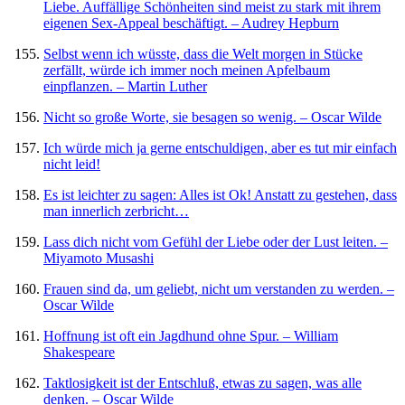
Liebe. Auffällige Schönheiten sind meist zu stark mit ihrem
eigenen Sex-Appeal beschäftigt. – Audrey Hepburn
Selbst wenn ich wüsste, dass die Welt morgen in Stücke
zerfällt, würde ich immer noch meinen Apfelbaum
einpflanzen. – Martin Luther
Nicht so große Worte, sie besagen so wenig. – Oscar Wilde
Ich würde mich ja gerne entschuldigen, aber es tut mir einfach
nicht leid!
Es ist leichter zu sagen: Alles ist Ok! Anstatt zu gestehen, dass
man innerlich zerbricht…
Lass dich nicht vom Gefühl der Liebe oder der Lust leiten. –
Miyamoto Musashi
Frauen sind da, um geliebt, nicht um verstanden zu werden. –
Oscar Wilde
Hoffnung ist oft ein Jagdhund ohne Spur. – William
Shakespeare
Taktlosigkeit ist der Entschluß, etwas zu sagen, was alle
denken. – Oscar Wilde