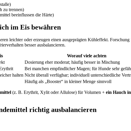
talle)
ch zu trennen)
ittel beeinflussen die Härte)
ich im Eis bewähren
lisieren leichter oder erzeugen einen ausgeprägten Kühleffekt. Forschu
rierverhalten besser ausbalancieren.
is
Worauf viele achten
ekt
Dosierung eher moderat; häufig besser in Mischung
Erythrit
Bei manchen empfindlicher Magen; für Hunde sehr gefäh
eicher halten
Nicht überall verfügbar; individuell unterschiedliche Vertr
Häufig als „Booster“ in kleiner Menge sinnvoll
mittel
(z. B. Erythrit, Xylit oder Allulose) für Volumen +
ein Hauch in
ndemittel richtig ausbalancieren