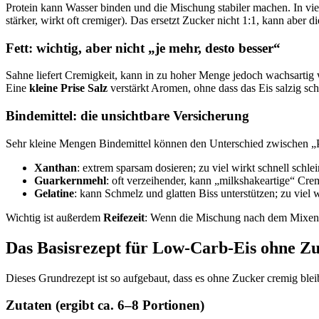
Protein kann Wasser binden und die Mischung stabiler machen. In v
stärker, wirkt oft cremiger). Das ersetzt Zucker nicht 1:1, kann aber di
Fett: wichtig, aber nicht „je mehr, desto besser“
Sahne liefert Cremigkeit, kann in zu hoher Menge jedoch wachsarti
Eine
kleine Prise Salz
verstärkt Aromen, ohne dass das Eis salzig s
Bindemittel: die unsichtbare Versicherung
Sehr kleine Mengen Bindemittel können den Unterschied zwischen „Pr
Xanthan
: extrem sparsam dosieren; zu viel wirkt schnell schle
Guarkernmehl
: oft verzeihender, kann „milkshakeartige“ Cre
Gelatine
: kann Schmelz und glatten Biss unterstützen; zu viel 
Wichtig ist außerdem
Reifezeit
: Wenn die Mischung nach dem Mixen 
Das Basisrezept für Low-Carb-Eis ohne Z
Dieses Grundrezept ist so aufgebaut, dass es ohne Zucker cremig bleibt
Zutaten (ergibt ca. 6–8 Portionen)