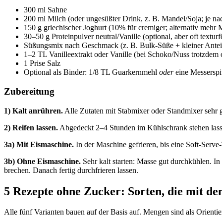
300 ml Sahne
200 ml Milch (oder ungesüßter Drink, z. B. Mandel/Soja; je n
150 g griechischer Joghurt (10% für cremiger; alternativ mehr Mi
30–50 g Proteinpulver neutral/Vanille (optional, aber oft tex
Süßungsmix nach Geschmack (z. B. Bulk-Süße + kleiner Anteil
1–2 TL Vanilleextrakt oder Vanille (bei Schoko/Nuss trotzdem of
1 Prise Salz
Optional als Binder: 1/8 TL Guarkernmehl
oder
eine Messerspi
Zubereitung
1) Kalt anrühren.
Alle Zutaten mit Stabmixer oder Standmixer sehr 
2) Reifen lassen.
Abgedeckt 2–4 Stunden im Kühlschrank stehen lasse
3a) Mit Eismaschine.
In der Maschine gefrieren, bis eine Soft-Serve-
3b) Ohne Eismaschine.
Sehr kalt starten: Masse gut durchkühlen. I
brechen. Danach fertig durchfrieren lassen.
5 Rezepte ohne Zucker: Sorten, die mit de
Alle fünf Varianten bauen auf der Basis auf. Mengen sind als Orientie