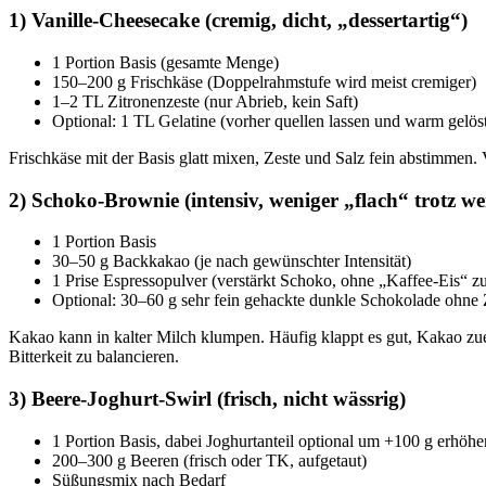
1) Vanille-Cheesecake (cremig, dicht, „dessertartig“)
1 Portion Basis (gesamte Menge)
150–200 g Frischkäse (Doppelrahmstufe wird meist cremiger)
1–2 TL Zitronenzeste (nur Abrieb, kein Saft)
Optional: 1 TL Gelatine (vorher quellen lassen und warm gelös
Frischkäse mit der Basis glatt mixen, Zeste und Salz fein abstimmen. 
2) Schoko-Brownie (intensiv, weniger „flach“ trotz w
1 Portion Basis
30–50 g Backkakao (je nach gewünschter Intensität)
1 Prise Espressopulver (verstärkt Schoko, ohne „Kaffee-Eis“ z
Optional: 30–60 g sehr fein gehackte dunkle Schokolade ohne Z
Kakao kann in kalter Milch klumpen. Häufig klappt es gut, Kakao zuers
Bitterkeit zu balancieren.
3) Beere-Joghurt-Swirl (frisch, nicht wässrig)
1 Portion Basis, dabei Joghurtanteil optional um +100 g erhöhe
200–300 g Beeren (frisch oder TK, aufgetaut)
Süßungsmix nach Bedarf