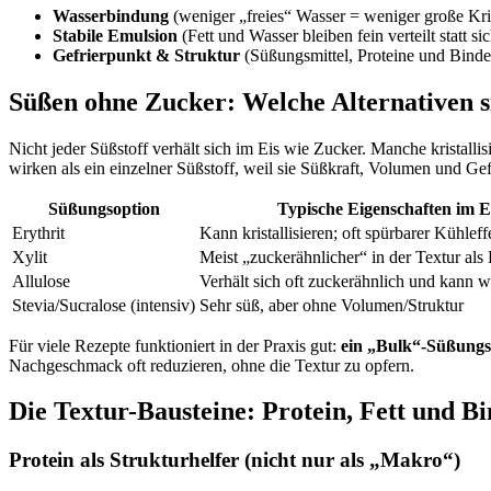
Wasserbindung
(weniger „freies“ Wasser = weniger große Kris
Stabile Emulsion
(Fett und Wasser bleiben fein verteilt statt si
Gefrierpunkt & Struktur
(Süßungsmittel, Proteine und Bindem
Süßen ohne Zucker: Welche Alternativen s
Nicht jeder Süßstoff verhält sich im Eis wie Zucker. Manche kristal
wirken als ein einzelner Süßstoff, weil sie Süßkraft, Volumen und Gef
Süßungsoption
Typische Eigenschaften im E
Erythrit
Kann kristallisieren; oft spürbarer Kühleff
Xylit
Meist „zuckerähnlicher“ in der Textur als 
Allulose
Verhält sich oft zuckerähnlich und kann w
Stevia/Sucralose (intensiv)
Sehr süß, aber ohne Volumen/Struktur
Für viele Rezepte funktioniert in der Praxis gut:
ein „Bulk“-Süßungs
Nachgeschmack oft reduzieren, ohne die Textur zu opfern.
Die Textur-Bausteine: Protein, Fett und Bi
Protein als Strukturhelfer (nicht nur als „Makro“)