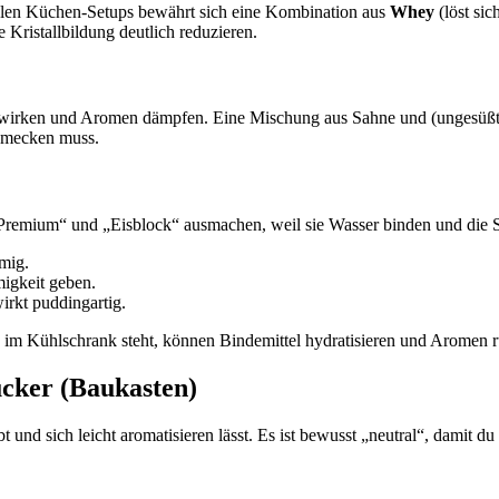
ielen Küchen-Setups bewährt sich eine Kombination aus
Whey
(löst sic
e Kristallbildung deutlich reduzieren.
g wirken und Aromen dämpfen. Eine Mischung aus Sahne und (ungesüßt
chmecken muss.
emium“ und „Eisblock“ ausmachen, weil sie Wasser binden und die Str
imig.
migkeit geben.
wirkt puddingartig.
im Kühlschrank steht, können Bindemittel hydratisieren und Aromen 
ucker (Baukasten)
 und sich leicht aromatisieren lässt. Es ist bewusst „neutral“, damit du