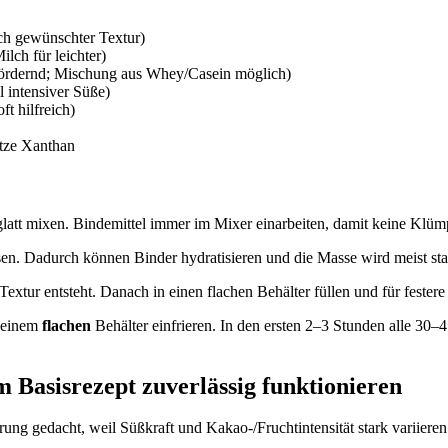
ach gewünschter Textur)
lch für leichter)
turfördernd; Mischung aus Whey/Casein möglich)
 intensiver Süße)
t hilfreich)
tze Xanthan
glatt mixen. Bindemittel immer im Mixer einarbeiten, damit keine Klüm
n. Dadurch können Binder hydratisieren und die Masse wird meist stab
Textur entsteht. Danach in einen flachen Behälter füllen und für festere
n einem
flachen
Behälter einfrieren. In den ersten 2–3 Stunden alle 30–
m Basisrezept zuverlässig funktionieren
rung gedacht, weil Süßkraft und Kakao-/Fruchtintensität stark variiere