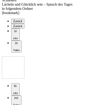
Schließen
Lächeln und Glücklich sein – Spruch des Tages
in folgendem Ordner
[bookmark]
Zurück
Zurück
18
Like
18
Teilen
85
Like
202
Teilen