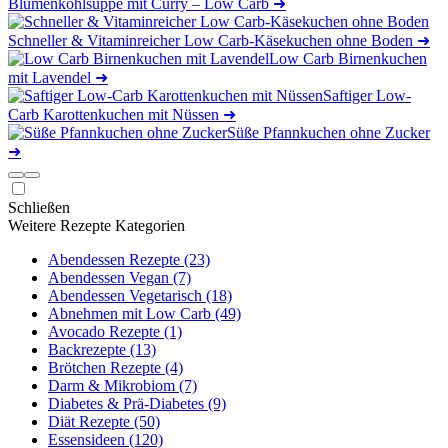
Blumenkohlsuppe mit Curry – Low Carb
➜
Schneller & Vitaminreicher Low Carb-Käsekuchen ohne Boden
➜
Low Carb Birnenkuchen
mit Lavendel
➜
Saftiger Low-
Carb Karottenkuchen mit Nüssen
➜
Süße Pfannkuchen ohne Zucker
➜
Schließen
Weitere Rezepte Kategorien
Abendessen Rezepte (23)
Abendessen Vegan (7)
Abendessen Vegetarisch (18)
Abnehmen mit Low Carb (49)
Avocado Rezepte (1)
Backrezepte (13)
Brötchen Rezepte (4)
Darm & Mikrobiom (7)
Diabetes & Prä-Diabetes (9)
Diät Rezepte (50)
Essensideen (120)