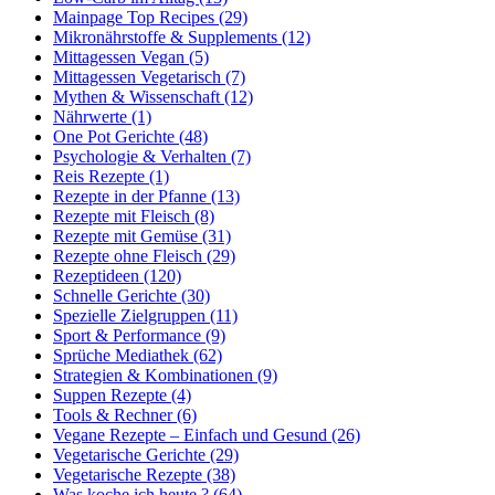
Mainpage Top Recipes (29)
Mikronährstoffe & Supplements (12)
Mittagessen Vegan (5)
Mittagessen Vegetarisch (7)
Mythen & Wissenschaft (12)
Nährwerte (1)
One Pot Gerichte (48)
Psychologie & Verhalten (7)
Reis Rezepte (1)
Rezepte in der Pfanne (13)
Rezepte mit Fleisch (8)
Rezepte mit Gemüse (31)
Rezepte ohne Fleisch (29)
Rezeptideen (120)
Schnelle Gerichte (30)
Spezielle Zielgruppen (11)
Sport & Performance (9)
Sprüche Mediathek (62)
Strategien & Kombinationen (9)
Suppen Rezepte (4)
Tools & Rechner (6)
Vegane Rezepte – Einfach und Gesund (26)
Vegetarische Gerichte (29)
Vegetarische Rezepte (38)
Was koche ich heute ? (64)