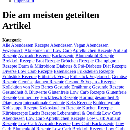
Impressum
Die am meisten geteilten
Artikel
Kategorie
Alle
Abendessen Rezepte
Abendessen Vegan
Abendessen
Vegetarisch
Abnehmen mit Low Carb
Apfelkuchen Rezepte
Auflauf
Rezepte
Avocado Rezepte
Backrezepte
Blumenkohl Rezepte
Brokkoli Rezepte
Brot Rezepte
Brötchen Rezepte
Champignon
Rezepte
Darm & Mikrobiom
Diabetes & Prä-Diabetes
Diät Rezepte
Diverse Low Carb Rezepte
Essensideen
Frikadellen Rezepte
Frühstück Rezepte
Frühstück Vegan
Frühstück Vegetarisch
Gemüse
Rezepte
Gemüsepfannen Rezepte
Gesund & Vegan - Rezepte
Kollektion von Nico Bartes
Gesunde Ernährung
Gesunde Rezepte
Gesundheit & Blutwerte
Glutenfreie Low Carb Rezepte
Glutenfreie
Rezepte
Grüner Tee
Hackfleisch Rezepte
Hormongesundheit &
Diagnosen
Internationale Gerichte
Keks Rezepte
Kohlenhydrate
Kohlsuppe Rezepte
Kokoskuchen Rezepte
Kuchen Rezepte
Kürbisrezepte
Lachs Rezepte
Lebensmittel & Qualität
Low Carb
Abendessen
Low Carb Apfelkuchen Rezepte
Low Carb Auflauf
Rezepte
Low Carb Avocado Rezepte
Low Carb Backrezepte
Low
Carb Blumenkohl Rezepte
Low Carb Brokkoli Rezepte
Low Carb