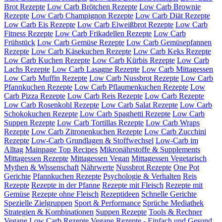
Brot Rezepte
Low Carb Brötchen Rezepte
Low Carb Brownie
Rezepte
Low Carb Champignon Rezepte
Low Carb Diät Rezepte
Low Carb Eis Rezepte
Low Carb Eiweißbrot Rezepte
Low Carb
Fitness Rezepte
Low Carb Frikadellen Rezepte
Low Carb
Frühstück
Low Carb Gemüse Rezepte
Low Carb Gemüsepfannen
Rezepte
Low Carb Käsekuchen Rezepte
Low Carb Keks Rezepte
Low Carb Kuchen Rezepte
Low Carb Kürbis Rezepte
Low Carb
Lachs Rezepte
Low Carb Lasagne Rezepte
Low Carb Mittagessen
Low Carb Muffin Rezepte
Low Carb Nussbrot Rezepte
Low Carb
Pfannkuchen Rezepte
Low Carb Pflaumenkuchen Rezepte
Low
Carb Pizza Rezepte
Low Carb Reis Rezepte
Low Carb Rezepte
Low Carb Rosenkohl Rezepte
Low Carb Salat Rezepte
Low Carb
Schokokuchen Rezepte
Low Carb Spaghetti Rezepte
Low Carb
Suppen Rezepte
Low Carb Tortillas Rezepte
Low Carb Wraps
Rezepte
Low Carb Zitronenkuchen Rezepte
Low Carb Zucchini
Rezepte
Low-Carb Grundlagen & Stoffwechsel
Low-Carb im
Alltag
Mainpage Top Recipes
Mikronährstoffe & Supplements
Mittagessen Rezepte
Mittagessen Vegan
Mittagessen Vegetarisch
Mythen & Wissenschaft
Nährwerte
Nussbrot Rezepte
One Pot
Gerichte
Pfannkuchen Rezepte
Psychologie & Verhalten
Reis
Rezepte
Rezepte in der Pfanne
Rezepte mit Fleisch
Rezepte mit
Gemüse
Rezepte ohne Fleisch
Rezeptideen
Schnelle Gerichte
Spezielle Zielgruppen
Sport & Performance
Sprüche Mediathek
Strategien & Kombinationen
Suppen Rezepte
Tools & Rechner
Vegane Low Carb Rezepte
Vegane Rezepte - Einfach und Gesund