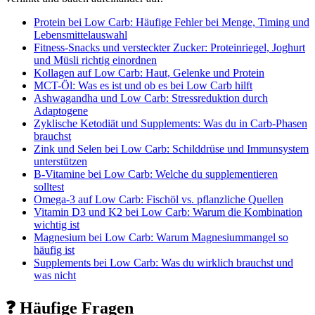
Protein bei Low Carb: Häufige Fehler bei Menge, Timing und
Lebensmittelauswahl
Fitness-Snacks und versteckter Zucker: Proteinriegel, Joghurt
und Müsli richtig einordnen
Kollagen auf Low Carb: Haut, Gelenke und Protein
MCT-Öl: Was es ist und ob es bei Low Carb hilft
Ashwagandha und Low Carb: Stressreduktion durch
Adaptogene
Zyklische Ketodiät und Supplements: Was du in Carb-Phasen
brauchst
Zink und Selen bei Low Carb: Schilddrüse und Immunsystem
unterstützen
B-Vitamine bei Low Carb: Welche du supplementieren
solltest
Omega-3 auf Low Carb: Fischöl vs. pflanzliche Quellen
Vitamin D3 und K2 bei Low Carb: Warum die Kombination
wichtig ist
Magnesium bei Low Carb: Warum Magnesiummangel so
häufig ist
Supplements bei Low Carb: Was du wirklich brauchst und
was nicht
❓ Häufige Fragen