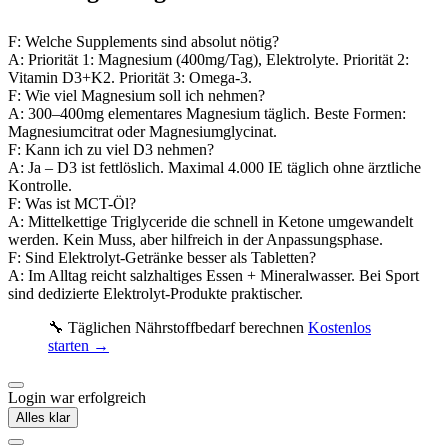
F: Welche Supplements sind absolut nötig?
A: Priorität 1: Magnesium (400mg/Tag), Elektrolyte. Priorität 2:
Vitamin D3+K2. Priorität 3: Omega-3.
F: Wie viel Magnesium soll ich nehmen?
A: 300–400mg elementares Magnesium täglich. Beste Formen:
Magnesiumcitrat oder Magnesiumglycinat.
F: Kann ich zu viel D3 nehmen?
A: Ja – D3 ist fettlöslich. Maximal 4.000 IE täglich ohne ärztliche
Kontrolle.
F: Was ist MCT-Öl?
A: Mittelkettige Triglyceride die schnell in Ketone umgewandelt
werden. Kein Muss, aber hilfreich in der Anpassungsphase.
F: Sind Elektrolyt-Getränke besser als Tabletten?
A: Im Alltag reicht salzhaltiges Essen + Mineralwasser. Bei Sport
sind dedizierte Elektrolyt-Produkte praktischer.
🔧 Täglichen Nährstoffbedarf berechnen
Kostenlos
starten →
Login war erfolgreich
Alles klar